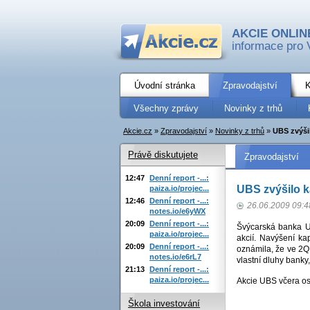
AKCIE ONLIN
informace pro 
Úvodní stránka
Zpravodajství
K
Všechny zprávy
Novinky z trhů
Akcie.cz
»
Zpravodajství
»
Novinky z trhů
»
UBS zvýšil
Právě diskutujete
Zpravodajství
12:47
Denní report -...:
UBS zvýšilo k
paiza.io/projec...
12:46
Denní report -...:
26.06.2009 09:4
notes.io/e6yWX
20:09
Denní report -...:
Švýcarská banka U
paiza.io/projec...
akcií. Navýšení ka
20:09
Denní report -...:
oznámila, že ve 2Q
notes.io/e6rL7
vlastní dluhy banky,
21:13
Denní report -...:
paiza.io/projec...
Akcie UBS včera os
Škola investování