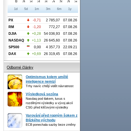
1d
5d
1m
3m
6m
1y
PX
-0,71
2 785,07
07.08.26
RM
-1,20
772,27
07.08.26
DJIA
+0,28
54 036,93
07.08.26
NASDAQ
+1,13
26 645,60
07.08.26
SP500
0,00
4 357,73
22.09.21
DAX
+0,69
26 319,45
07.08.26
Odborné články
Optimismus kolem umělé
inteligence nemizí
Trhy navíc chtějí vidět návratnost
Výsledková sezóna
Nasdaq pod tlakem, luxus s
rozdílnými výsledky a vývoj akcií
CSG před klíčovými výsledky
Varování před ropným šokem z
Blízkého východu
ECB ponechala sazby beze změny