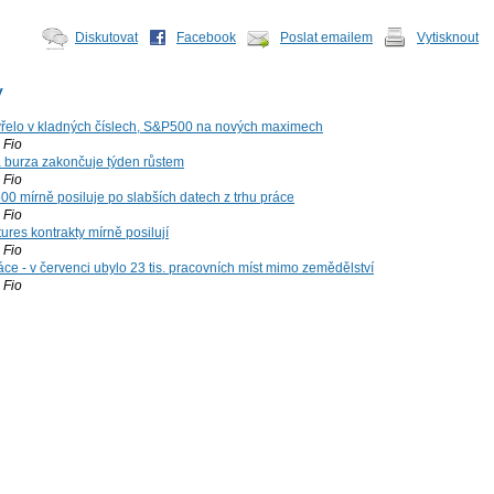
Diskutovat
Facebook
Poslat emailem
Vytisknout
y
řelo v kladných číslech, S&P500 na nových maximech
Fio
á burza zakončuje týden růstem
Fio
00 mírně posiluje po slabších datech z trhu práce
Fio
ures kontrakty mírně posilují
Fio
ce - v červenci ubylo 23 tis. pracovních míst mimo zemědělství
Fio