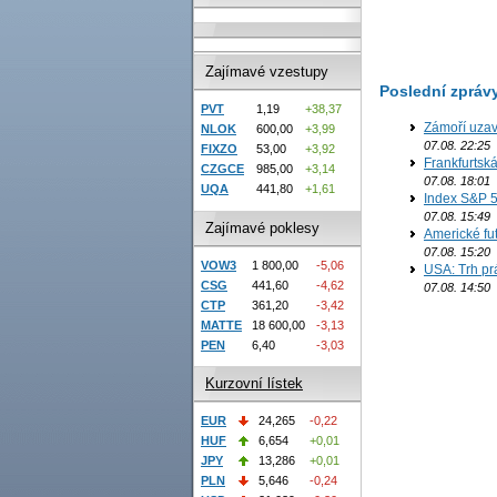
Zajímavé vzestupy
Poslední zpráv
PVT
1,19
+38,37
Zámoří uzav
NLOK
600,00
+3,99
07.08. 22:25
FIXZO
53,00
+3,92
Frankfurtsk
CZGCE
985,00
+3,14
07.08. 18:01
UQA
441,80
+1,61
Index S&P 5
07.08. 15:49
Zajímavé poklesy
Americké fut
07.08. 15:20
VOW3
1 800,00
-5,06
USA: Trh prá
CSG
441,60
-4,62
07.08. 14:50
CTP
361,20
-3,42
MATTE
18 600,00
-3,13
PEN
6,40
-3,03
Kurzovní lístek
EUR
24,265
-0,22
HUF
6,654
+0,01
JPY
13,286
+0,01
PLN
5,646
-0,24