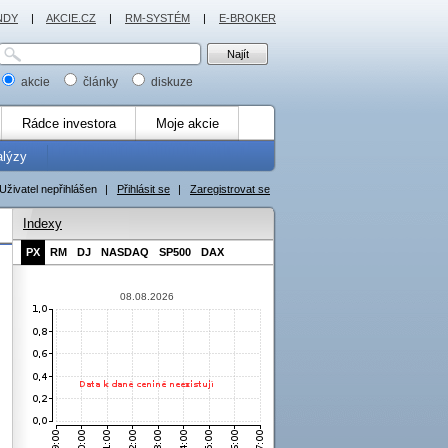
NDY
|
AKCIE.CZ
|
RM-SYSTÉM
|
E-BROKER
akcie
články
diskuze
Rádce investora
Moje akcie
alýzy
Uživatel nepřihlášen
|
Přihlásit se
|
Zaregistrovat se
Indexy
PX
RM
DJ
NASDAQ
SP500
DAX
08.08.2026