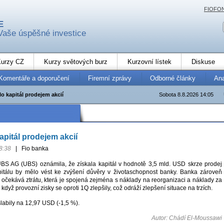
FIOFO
E
Vaše úspěšné investice
urzy CZ
Kurzy světových burz
Kurzovní lístek
Diskuse
Komentáře a doporučení
Firemní zprávy
Odborné články
An
o kapitál prodejem akcií
Sobota 8.8.2026 14:05
apitál prodejem akcií
8:38
|
Fio banka
BS AG (UBS) oznámila, že získala kapitál v hodnotě 3,5 mld. USD skrze prodej
pitálu by mělo vést ke zvýšení důvěry v životaschopnost banky. Banka zároveň
 očekává ztrátu, která je spojená zejména s náklady na reorganizaci a náklady za
 když provozní zisky se oproti 1Q zlepšily, což odráží zlepšení situace na trzích.
labily na 12,97 USD (-1,5 %).
Autor: Chádí El-Moussawi