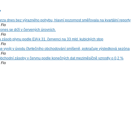
y
za dnes bez výrazného pohybu, hlavní pozornost směřovala na kvartální reporty
Fio
ones se drží v červených úrovních.
Fio
zásob plynu podle EIA k 31. červenci na 33 mld. kubických stop
Fio
 se vyvíji v úvodu čtvrtečního obchodování smíšeně, pokračuje výsledková sezóna
Fio
bchodní zásoby v červnu podle konečných dat meziměsíčně vzrostly o 0,2 %
Fio