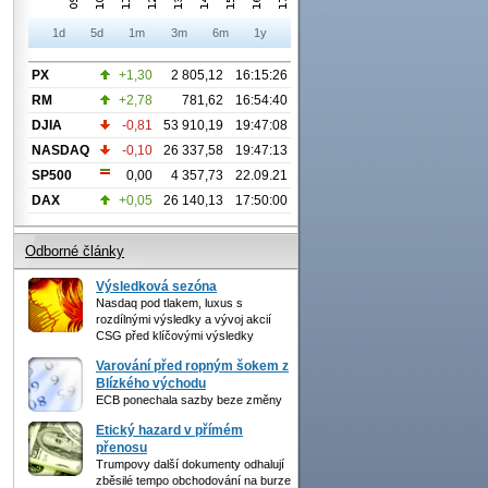
1d
5d
1m
3m
6m
1y
PX
+1,30
2 805,12
16:15:26
RM
+2,78
781,62
16:54:40
DJIA
-0,81
53 910,19
19:47:08
NASDAQ
-0,10
26 337,58
19:47:13
SP500
0,00
4 357,73
22.09.21
DAX
+0,05
26 140,13
17:50:00
Odborné články
Výsledková sezóna
Nasdaq pod tlakem, luxus s
rozdílnými výsledky a vývoj akcií
CSG před klíčovými výsledky
Varování před ropným šokem z
Blízkého východu
ECB ponechala sazby beze změny
Etický hazard v přímém
přenosu
Trumpovy další dokumenty odhalují
zběsilé tempo obchodování na burze