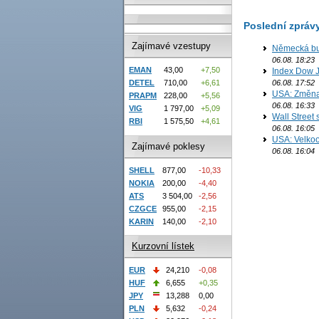
Poslední zpráv
Zajímavé vzestupy
Německá bur
06.08. 18:23
EMAN
43,00
+7,50
Index Dow J
DETEL
710,00
+6,61
06.08. 17:52
USA: Změna 
PRAPM
228,00
+5,56
06.08. 16:33
VIG
1 797,00
+5,09
Wall Street
RBI
1 575,50
+4,61
06.08. 16:05
USA: Velkoo
Zajímavé poklesy
06.08. 16:04
SHELL
877,00
-10,33
NOKIA
200,00
-4,40
ATS
3 504,00
-2,56
CZGCE
955,00
-2,15
KARIN
140,00
-2,10
Kurzovní lístek
EUR
24,210
-0,08
HUF
6,655
+0,35
JPY
13,288
0,00
PLN
5,632
-0,24