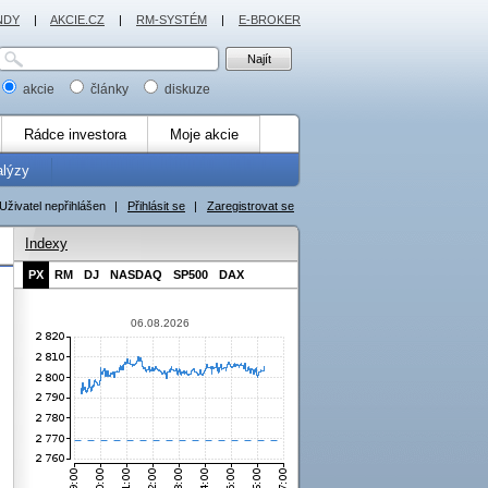
NDY
|
AKCIE.CZ
|
RM-SYSTÉM
|
E-BROKER
akcie
články
diskuze
Rádce investora
Moje akcie
alýzy
Uživatel nepřihlášen
|
Přihlásit se
|
Zaregistrovat se
Indexy
PX
RM
DJ
NASDAQ
SP500
DAX
06.08.2026