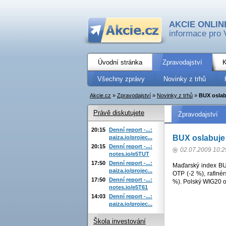
AKCIE ONLIN
informace pro 
Úvodní stránka
Zpravodajství
K
Všechny zprávy
Novinky z trhů
Akcie.cz
»
Zpravodajství
»
Novinky z trhů
»
BUX oslabu
Právě diskutujete
Zpravodajství
20:15
Denní report -...:
BUX oslabuje 
paiza.io/projec...
20:15
Denní report -...:
02.07.2009 10:2
notes.io/e5TUT
17:50
Denní report -...:
Maďarský index BUX
paiza.io/projec...
OTP (-2 %), rafiné
17:50
Denní report -...:
%). Polský WIG20 o
notes.io/e5T61
14:03
Denní report -...:
paiza.io/projec...
Škola investování