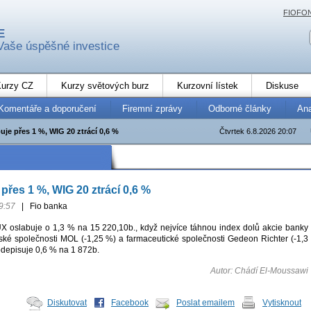
FIOFO
E
Vaše úspěšné investice
urzy CZ
Kurzy světových burz
Kurzovní lístek
Diskuse
Komentáře a doporučení
Firemní zprávy
Odborné články
An
je přes 1 %, WIG 20 ztrácí 0,6 %
Čtvrtek 6.8.2026 20:07
přes 1 %, WIG 20 ztrácí 0,6 %
9:57
|
Fio banka
 oslabuje o 1,3 % na 15 220,10b., když nejvíce táhnou index dolů akcie banky
rské společnosti MOL (-1,25 %) a farmaceutické společnosti Gedeon Richter (-1,3
depisuje 0,6 % na 1 872b.
Autor: Chádí El-Moussawi
Diskutovat
Facebook
Poslat emailem
Vytisknout