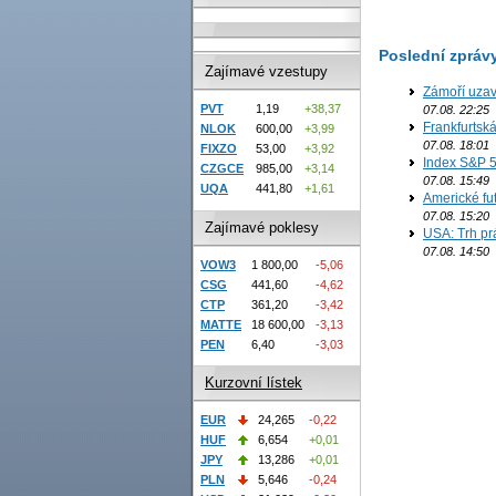
Poslední zpráv
Zajímavé vzestupy
Zámoří uzav
PVT
1,19
+38,37
07.08. 22:25
Frankfurtsk
NLOK
600,00
+3,99
07.08. 18:01
FIXZO
53,00
+3,92
Index S&P 5
CZGCE
985,00
+3,14
07.08. 15:49
UQA
441,80
+1,61
Americké fut
07.08. 15:20
Zajímavé poklesy
USA: Trh prá
07.08. 14:50
VOW3
1 800,00
-5,06
CSG
441,60
-4,62
CTP
361,20
-3,42
MATTE
18 600,00
-3,13
PEN
6,40
-3,03
Kurzovní lístek
EUR
24,265
-0,22
HUF
6,654
+0,01
JPY
13,286
+0,01
PLN
5,646
-0,24