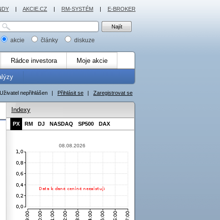
NDY
|
AKCIE.CZ
|
RM-SYSTÉM
|
E-BROKER
akcie
články
diskuze
Rádce investora
Moje akcie
alýzy
Uživatel nepřihlášen
|
Přihlásit se
|
Zaregistrovat se
Indexy
PX
RM
DJ
NASDAQ
SP500
DAX
08.08.2026