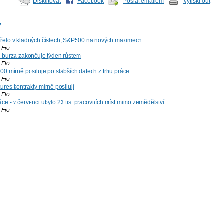
Diskutovat
Facebook
Poslat emailem
Vytisknout
y
řelo v kladných číslech, S&P500 na nových maximech
Fio
á burza zakončuje týden růstem
Fio
00 mírně posiluje po slabších datech z trhu práce
Fio
ures kontrakty mírně posilují
Fio
ce - v červenci ubylo 23 tis. pracovních míst mimo zemědělství
Fio