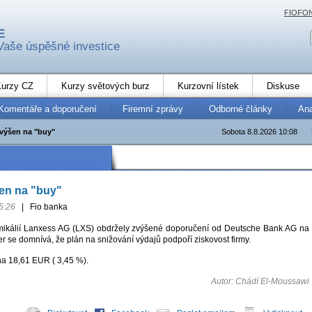
FIOFO
E
Vaše úspěšné investice
urzy CZ
Kurzy světových burz
Kurzovní lístek
Diskuse
Komentáře a doporučení
Firemní zprávy
Odborné články
An
výšen na "buy"
Sobota 8.8.2026 10:08
en na "buy"
5:26
|
Fio banka
mikálií Lanxess AG (LXS) obdržely zvýšené doporučení od Deutsche Bank AG na
ker se domnívá, že plán na snižování výdajů podpoří ziskovost firmy.
na 18,61 EUR ( 3,45 %).
Autor: Chádí El-Moussawi