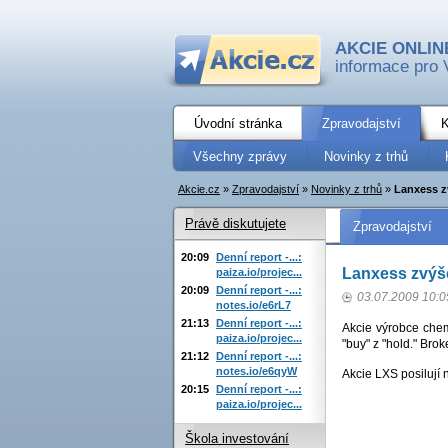
AKCIE ONLIN
informace pro 
Úvodní stránka
Zpravodajství
K
Všechny zprávy
Novinky z trhů
Akcie.cz
»
Zpravodajství
»
Novinky z trhů
»
Lanxess z
Právě diskutujete
Zpravodajství
20:09
Denní report -...:
Lanxess zvýš
paiza.io/projec...
20:09
Denní report -...:
03.07.2009 10:0
notes.io/e6rL7
21:13
Denní report -...:
Akcie výrobce che
paiza.io/projec...
"buy" z "hold." Bro
21:12
Denní report -...:
notes.io/e6qyW
Akcie LXS posilují 
20:15
Denní report -...:
paiza.io/projec...
Škola investování