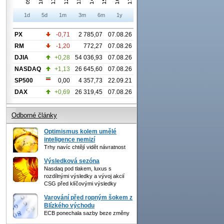
1d
5d
1m
3m
6m
1y
PX
-0,71
2 785,07
07.08.26
RM
-1,20
772,27
07.08.26
DJIA
+0,28
54 036,93
07.08.26
NASDAQ
+1,13
26 645,60
07.08.26
SP500
0,00
4 357,73
22.09.21
DAX
+0,69
26 319,45
07.08.26
Odborné články
Optimismus kolem umělé
inteligence nemizí
Trhy navíc chtějí vidět návratnost
Výsledková sezóna
Nasdaq pod tlakem, luxus s
rozdílnými výsledky a vývoj akcií
CSG před klíčovými výsledky
Varování před ropným šokem z
Blízkého východu
ECB ponechala sazby beze změny