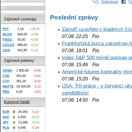
Diskutovat
F
Poslední zprávy
Zajímavé vzestupy
Zámoří uzavřelo v kladných č
PVT
1,19
+38,37
NLOK
600,00
+3,99
Fio
07.08. 22:25
FIXZO
53,00
+3,92
Frankfurtská burza zakončuje 
CZGCE
985,00
+3,14
Fio
07.08. 18:01
UQA
441,80
+1,61
Index S&P 500 mírně posiluje p
Zajímavé poklesy
Fio
07.08. 15:49
VOW3
1 800,00
-5,06
Americké futures kontrakty mírn
CSG
441,60
-4,62
Fio
07.08. 15:20
CTP
361,20
-3,42
USA: Trh práce - v červenci ub
MATTE
18 600,00
-3,13
PEN
6,40
-3,03
zemědělství
Fio
07.08. 14:50
Kurzovní lístek
EUR
24,265
-0,22
HUF
6,654
+0,01
JPY
13,286
+0,01
PLN
5,646
-0,24