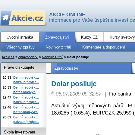
AKCIE ONLINE
informace pro Vaše úspěšné investice
Úvodní stránka
Zpravodajství
Kurzy CZ
Kurzy světový
Všechny zprávy
Novinky z trhů
Komentáře a doporučení
Akcie.cz
»
Zpravodajství
»
Novinky z trhů
»
Dolar posiluje
Právě diskutujete
Zpravodajství
20:33
Denní report -...:
Dolar posiluje
paiza.io/projec...
20:33
Denní report -...:
notes.io/e6iyb
06.07.2009 09:32:57
|
Fio banka
12:47
Denní report -...:
paiza.io/projec...
Aktuální vývoj měnových párů: E
12:46
Denní report -...:
18,6285 ( 0,65%), EUR/CZK 25,959 (
notes.io/e6yWX
20:09
Denní report -...:
paiza.io/projec...
Škola investování