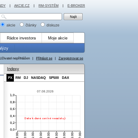
NDY
|
AKCIE.CZ
|
RM-SYSTÉM
|
E-BROKER
akcie
články
diskuze
Rádce investora
Moje akcie
alýzy
Uživatel nepřihlášen
|
Přihlásit se
|
Zaregistrovat se
Indexy
PX
RM
DJ
NASDAQ
SP500
DAX
07.08.2026