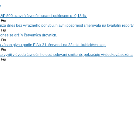
y
S&P 500 uzavírá čtvrteční seanci poklesem o -0,18 %.
Fio
za dnes bez výrazného pohybu, hlavní pozornost směřovala na kvartální reporty
Fio
ones se drží v červených úrovních.
Fio
zásob plynu podle EIA k 31. červenci na 33 mld. kubických stop
Fio
 se vyvíji v úvodu čtvrtečního obchodování smíšeně, pokračuje výsledková sezóna
Fio