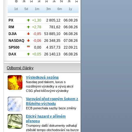
1d
5d
1m
3m
6m
1y
PX
+1,30
2 805,12
06.08.26
RM
+2,78
781,62
06.08.26
DJIA
-0,85
53 885,10
06.08.26
NASDAQ
-0,06
26 348,35
07.08.26
SP500
0,00
4 357,73
22.09.21
DAX
+0,05
26 140,13
06.08.26
Odborné články
Výsledková sezóna
Nasdaq pod tlakem, luxus s
rozdílnými výsledky a vývoj akcií
CSG před klíčovými výsledky
Varování před ropným šokem z
Blízkého východu
ECB ponechala sazby beze změny
Etický hazard v přímém
přenosu
Trumpovy další dokumenty odhalují
zběsilé tempo obchodování na burze