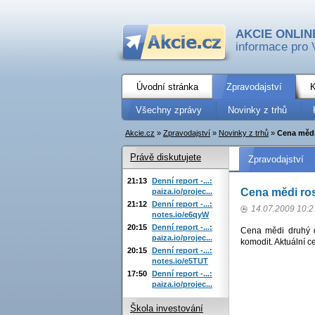
AKCIE ONLIN
informace pro 
Úvodní stránka
Zpravodajství
K
Všechny zprávy
Novinky z trhů
Akcie.cz
»
Zpravodajství
»
Novinky z trhů
»
Cena mědi
Právě diskutujete
Zpravodajství
21:13
Denní report -...:
Cena mědi ro
paiza.io/projec...
21:12
Denní report -...:
14.07.2009 10:2
notes.io/e6qyW
20:15
Denní report -...:
Cena mědi druhý d
paiza.io/projec...
komodit. Aktuální 
20:15
Denní report -...:
notes.io/e5TUT
17:50
Denní report -...:
paiza.io/projec...
Škola investování