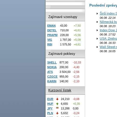
Poslední zpráv
Širší index 
Zajímavé vzestupy
06.08. 22:14
Německá bur
EMAN
43,00
+7,50
06.08. 18:23
Index Dow J
DETEL
710,00
+6,61
06.08. 17:52
PRAPM
228,00
+5,56
USA: Změna 
VIG
1 797,00
+5,09
06.08. 16:33
RBI
1 575,50
+4,61
Wall Street
06.08. 16:05
Zajímavé poklesy
SHELL
877,00
-10,33
NOKIA
200,00
-4,40
ATS
3 504,00
-2,56
CZGCE
955,00
-2,15
KARIN
140,00
-2,10
Kurzovní lístek
EUR
24,210
-0,08
HUF
6,655
+0,35
JPY
13,288
0,00
PLN
5,632
-0,24