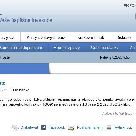
FIOFO
E
Vaše úspěšné investice
urzy CZ
Kurzy světových burz
Kurzovní lístek
Diskuse
Komentáře a doporučení
Firemní zprávy
Odborné články
An
 roste
Pátek 7.8.2026 5:55
ste
7:09
|
Fio banka
en po sobě roste, když aktuální optimismus z obnovy ekonomiky zvedá ceny
cena srpnového kontraktu (HGQ9) na měď roste o 2,13 % na 2,2525 USD za libru.
Autor: Michal Beran
Diskutovat
Facebook
Poslat emailem
Vytisknout