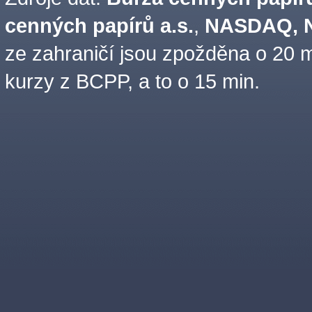
cenných papírů a.s.
,
NASDAQ, N
ze zahraničí jsou zpožděna o 20 m
kurzy z BCPP, a to o 15 min.