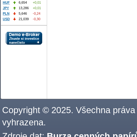
HUF
6,654
+0,01
JPY
13,286
+0,01
PLN
5,646
-0,24
USD
21,039
-0,30
Copyright © 2025. Všechna práva
vyhrazena.
Zdroje dat:
Burza cenných papírů