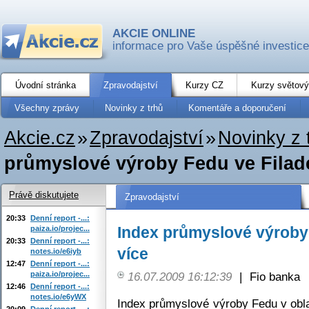
AKCIE ONLINE
informace pro Vaše úspěšné investice
Úvodní stránka
Zpravodajství
Kurzy CZ
Kurzy světový
Všechny zprávy
Novinky z trhů
Komentáře a doporučení
Akcie.cz
»
Zpravodajství
»
Novinky z 
průmyslové výroby Fedu ve Filadel
Právě diskutujete
Zpravodajství
20:33
Denní report -...:
Index průmyslové výroby F
paiza.io/projec...
20:33
Denní report -...:
více
notes.io/e6iyb
12:47
Denní report -...:
paiza.io/projec...
16.07.2009 16:12:39
|
Fio banka
12:46
Denní report -...:
notes.io/e6yWX
Index průmyslové výroby Fedu v oblas
20:09
Denní report -...: