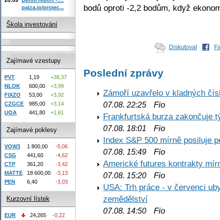
bodů oproti -2,2 bodům, když ekonom
paiza.io/projec...
Škola investování
Diskutovat
F
Zajímavé vzestupy
Poslední zprávy
PVT
1,19
+38,37
NLOK
600,00
+3,99
Zámoří uzavřelo v kladných č
FIXZO
53,00
+3,92
Fio
CZGCE
985,00
+3,14
07.08. 22:25
UQA
441,80
+1,61
Frankfurtská burza zakončuje 
Fio
07.08. 18:01
Zajímavé poklesy
Index S&P 500 mírně posiluje p
VOW3
1 800,00
-5,06
Fio
07.08. 15:49
CSG
441,60
-4,62
Americké futures kontrakty mírn
CTP
361,20
-3,42
MATTE
18 600,00
-3,13
Fio
07.08. 15:20
PEN
6,40
-3,03
USA: Trh práce - v červenci ub
zemědělství
Kurzovní lístek
Fio
07.08. 14:50
EUR
24,265
-0,22