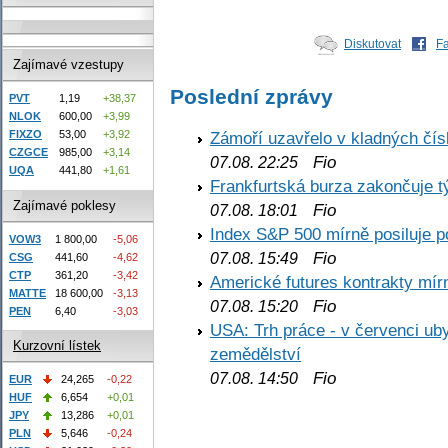
Diskutovat
F
Zajímavé vzestupy
Poslední zprávy
PVT
1,19
+38,37
NLOK
600,00
+3,99
Zámoří uzavřelo v kladných č
FIXZO
53,00
+3,92
CZGCE
985,00
+3,14
Fio
07.08. 22:25
UQA
441,80
+1,61
Frankfurtská burza zakončuje 
Zajímavé poklesy
Fio
07.08. 18:01
Index S&P 500 mírně posiluje p
VOW3
1 800,00
-5,06
Fio
07.08. 15:49
CSG
441,60
-4,62
CTP
361,20
-3,42
Americké futures kontrakty mírn
MATTE
18 600,00
-3,13
Fio
07.08. 15:20
PEN
6,40
-3,03
USA: Trh práce - v červenci ub
Kurzovní lístek
zemědělství
Fio
07.08. 14:50
EUR
24,265
-0,22
HUF
6,654
+0,01
JPY
13,286
+0,01
PLN
5,646
-0,24