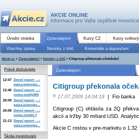
AKCIE ONLINE
informace pro Vaše úspěšné investice
Úvodní stránka
Zpravodajství
Kurzy CZ
Kurzy světový
Všechny zprávy
Novinky z trhů
Komentáře a doporučení
Akcie.cz
»
Zpravodajství
»
Novinky z trhů
»
Citigroup překonala očekávání
Právě diskutujete
Zpravodajství
12:47
Denní report -...:
Citigroup překonala oček
paiza.io/projec...
12:46
Denní report -...:
notes.io/e6yWX
17.07.2009 14:04:19
|
Fio banka
20:09
Denní report -...:
paiza.io/projec...
Citigroup (C) ohlásila za 2Q překv
20:09
Denní report -...:
akcii a tržby 30 miliard USD. Analyti
notes.io/e6rL7
21:13
Denní report -...:
paiza.io/projec...
Akcie C rostou v pre-marketu o 1,32
Škola investování