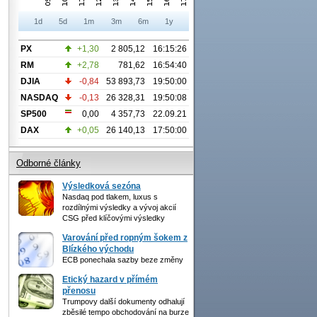
1d
5d
1m
3m
6m
1y
PX
+1,30
2 805,12
16:15:26
RM
+2,78
781,62
16:54:40
DJIA
-0,84
53 893,73
19:50:00
NASDAQ
-0,13
26 328,31
19:50:08
SP500
0,00
4 357,73
22.09.21
DAX
+0,05
26 140,13
17:50:00
Odborné články
Výsledková sezóna
Nasdaq pod tlakem, luxus s
rozdílnými výsledky a vývoj akcií
CSG před klíčovými výsledky
Varování před ropným šokem z
Blízkého východu
ECB ponechala sazby beze změny
Etický hazard v přímém
přenosu
Trumpovy další dokumenty odhalují
zběsilé tempo obchodování na burze