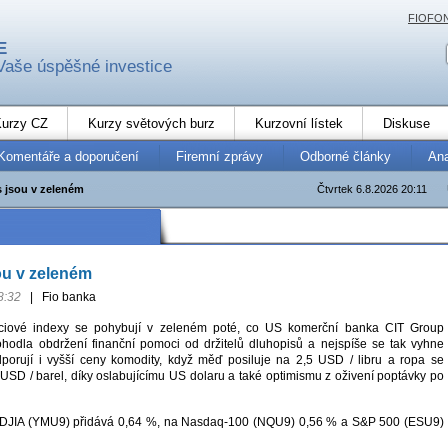
FIOFO
E
Vaše úspěšné investice
urzy CZ
Kurzy světových burz
Kurzovní lístek
Diskuse
Komentáře a doporučení
Firemní zprávy
Odborné články
An
s jsou v zeleném
Čtvrtek 6.8.2026 20:11
ou v zeleném
8:32
|
Fio banka
ciové indexy se pohybují v zeleném poté, co US komerční banka CIT Group
hodla obdržení finanční pomoci od držitelů dluhopisů a nejspíše se tak vyhne
porují i vyšší ceny komodity, když měď posiluje na 2,5 USD / libru a ropa se
USD / barel, díky oslabujícímu US dolaru a také optimismu z oživení poptávky po
na DJIA (YMU9) přidává 0,64 %, na Nasdaq-100 (NQU9) 0,56 % a S&P 500 (ESU9)