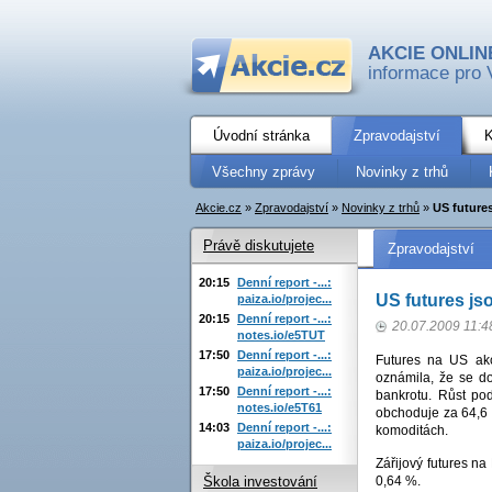
AKCIE ONLIN
informace pro 
Úvodní stránka
Zpravodajství
K
Všechny zprávy
Novinky z trhů
Akcie.cz
»
Zpravodajství
»
Novinky z trhů
»
US future
Právě diskutujete
Zpravodajství
20:15
Denní report -...:
US futures js
paiza.io/projec...
20:15
Denní report -...:
20.07.2009 11:4
notes.io/e5TUT
17:50
Denní report -...:
Futures na US ak
paiza.io/projec...
oznámila, že se do
17:50
Denní report -...:
bankrotu. Růst pod
notes.io/e5T61
obchoduje za 64,6 
14:03
Denní report -...:
komoditách.
paiza.io/projec...
Zářijový futures 
0,64 %.
Škola investování