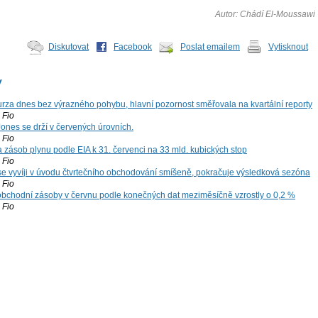
Autor: Chádí El-Moussawi
Diskutovat
Facebook
Poslat emailem
Vytisknout
y
za dnes bez výrazného pohybu, hlavní pozornost směřovala na kvartální reporty
Fio
ones se drží v červených úrovních.
Fio
zásob plynu podle EIA k 31. červenci na 33 mld. kubických stop
Fio
 se vyvíji v úvodu čtvrtečního obchodování smíšeně, pokračuje výsledková sezóna
Fio
bchodní zásoby v červnu podle konečných dat meziměsíčně vzrostly o 0,2 %
Fio