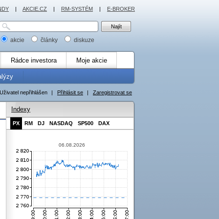
NDY
|
AKCIE.CZ
|
RM-SYSTÉM
|
E-BROKER
akcie
články
diskuze
Rádce investora
Moje akcie
alýzy
Uživatel nepřihlášen
|
Přihlásit se
|
Zaregistrovat se
Indexy
PX
RM
DJ
NASDAQ
SP500
DAX
06.08.2026