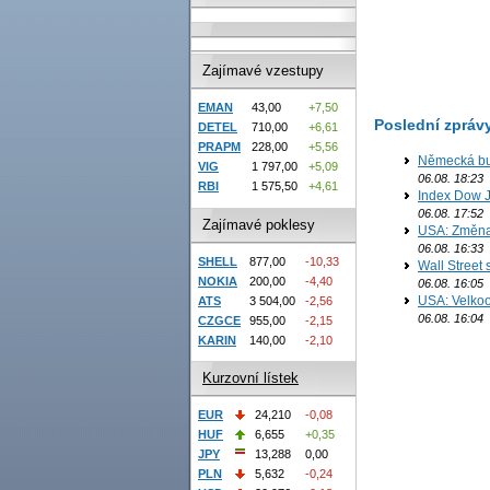
Zajímavé vzestupy
EMAN
43,00
+7,50
Poslední zpráv
DETEL
710,00
+6,61
PRAPM
228,00
+5,56
Německá bur
VIG
1 797,00
+5,09
06.08. 18:23
RBI
1 575,50
+4,61
Index Dow J
06.08. 17:52
Zajímavé poklesy
USA: Změna 
06.08. 16:33
SHELL
877,00
-10,33
Wall Street
NOKIA
200,00
-4,40
06.08. 16:05
USA: Velkoo
ATS
3 504,00
-2,56
06.08. 16:04
CZGCE
955,00
-2,15
KARIN
140,00
-2,10
Kurzovní lístek
EUR
24,210
-0,08
HUF
6,655
+0,35
JPY
13,288
0,00
PLN
5,632
-0,24