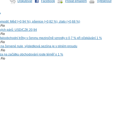
Diskutovat
Facebook
Poslat emailem
Vytisknout
y
omodit: Měď (+0,94 %), pšenice (+0,82 %), zlato (+0,68 %)
Fio
vých párů: USD/CZK 20,94
Fio
aloobchodní tržby v červnu meziročně vzrostly o 0,7 % při očekávání 1 %
Fio
 na červené nule, výsledková sezóna je v plném proudu
Fio
za na začátku obchodování roste téměř o 1 %
Fio