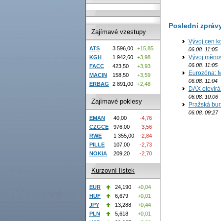
Poslední zpráv
Zajímavé vzestupy
Vývoj cen k
ATS
3 596,00
+15,85
06.08. 11:05
Vývoj měno
KGH
1 942,60
+3,98
06.08. 11:05
FACC
423,50
+3,93
Eurozóna: M
MACIN
158,50
+3,59
06.08. 11:04
ERBAG
2 891,00
+2,48
DAX otevírá
06.08. 10:06
Zajímavé poklesy
Pražská bur
06.08. 09:27
EMAN
40,00
-4,76
CZGCE
976,00
-3,56
RWE
1 355,00
-2,84
PILLE
107,00
-2,73
NOKIA
209,20
-2,70
Kurzovní lístek
EUR
24,190
+0,04
HUF
6,679
+0,01
JPY
13,288
+0,44
PLN
5,618
+0,01