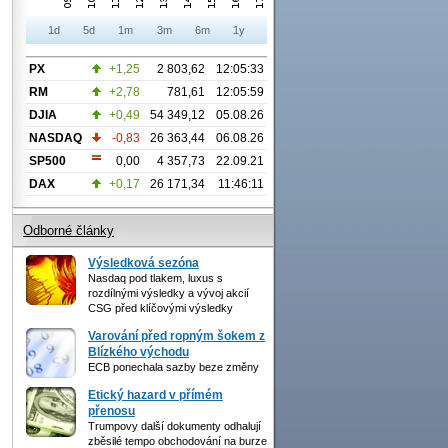
1d
5d
1m
3m
6m
1y
PX
+1,25
2 803,62
12:05:33
RM
+2,78
781,61
12:05:59
DJIA
+0,49
54 349,12
05.08.26
NASDAQ
-0,83
26 363,44
06.08.26
SP500
0,00
4 357,73
22.09.21
DAX
+0,17
26 171,34
11:46:11
Odborné články
Výsledková sezóna
Nasdaq pod tlakem, luxus s
rozdílnými výsledky a vývoj akcií
CSG před klíčovými výsledky
Varování před ropným šokem z
Blízkého východu
ECB ponechala sazby beze změny
Etický hazard v přímém
přenosu
Trumpovy další dokumenty odhalují
zběsilé tempo obchodování na burze