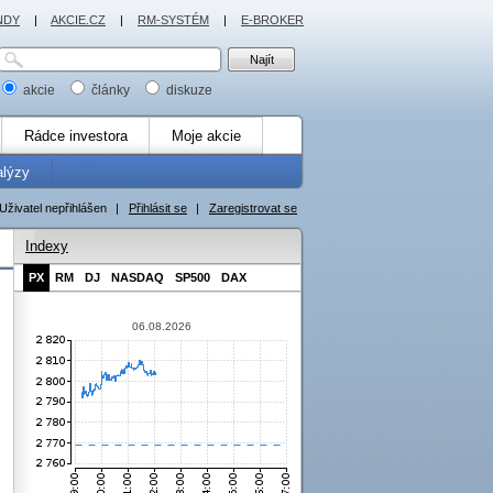
NDY
|
AKCIE.CZ
|
RM-SYSTÉM
|
E-BROKER
akcie
články
diskuze
Rádce investora
Moje akcie
alýzy
Uživatel nepřihlášen
|
Přihlásit se
|
Zaregistrovat se
Indexy
PX
RM
DJ
NASDAQ
SP500
DAX
06.08.2026