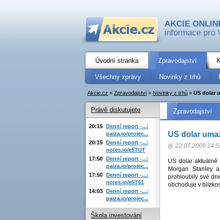
AKCIE ONLIN
informace pro 
Úvodní stránka
Zpravodajství
K
Všechny zprávy
Novinky z trhů
Akcie.cz
»
Zpravodajství
»
Novinky z trhů
»
US dolar 
Právě diskutujete
Zpravodajství
20:15
Denní report -...:
US dolar umaz
paiza.io/projec...
20:15
Denní report -...:
22.07.2009 14:5
notes.io/e5TUT
17:50
Denní report -...:
US dolar aktuálně
paiza.io/projec...
Morgan Stanley a 
17:50
Denní report -...:
prohloubily své dn
notes.io/e5T61
obchoduje v blízkos
14:03
Denní report -...:
paiza.io/projec...
Škola investování