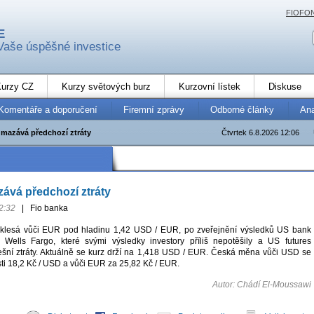
FIOFO
E
Vaše úspěšné investice
urzy CZ
Kurzy světových burz
Kurzovní lístek
Diskuse
Komentáře a doporučení
Firemní zprávy
Odborné články
An
umazává předchozí ztráty
Čtvrtek 6.8.2026 12:06
ává předchozí ztráty
2:32
|
Fio banka
 klesá vůči EUR pod hladinu 1,42 USD / EUR, po zveřejnění výsledků US bank
Wells Fargo, které svými výsledky investory příliš nepotěšily a US futures
ešní ztráty. Aktuálně se kurz drží na 1,418 USD / EUR. Česká měna vůči USD se
ti 18,2 Kč / USD a vůči EUR za 25,82 Kč / EUR.
Autor: Chádí El-Moussawi