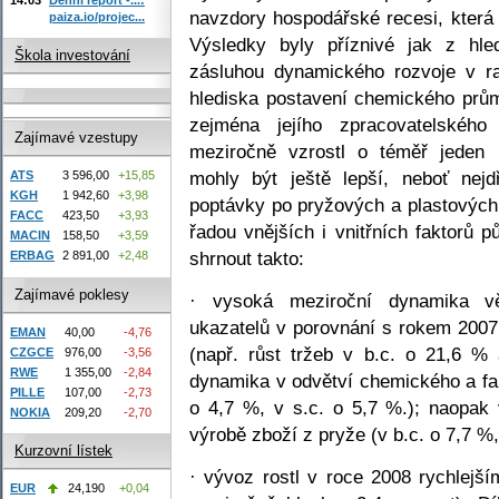
navzdory hospodářské recesi, která
paiza.io/projec...
Výsledky byly příznivé jak z hle
Škola investování
zásluhou dynamického rozvoje v ra
hlediska postavení chemického prů
zejména jejího zpracovatelského
Zajímavé vzestupy
meziročně vzrostl o téměř jeden 
mohly být ještě lepší, neboť nej
ATS
3 596,00
+15,85
KGH
1 942,60
+3,98
poptávky po pryžových a plastových
FACC
423,50
+3,93
řadou vnějších i vnitřních faktorů p
MACIN
158,50
+3,59
shrnout takto:
ERBAG
2 891,00
+2,48
Zajímavé poklesy
· vysoká meziroční dynamika vě
ukazatelů v porovnání s rokem 2007
EMAN
40,00
-4,76
(např. růst tržeb v b.c. o 21,6 % 
CZGCE
976,00
-3,56
RWE
1 355,00
-2,84
dynamika v odvětví chemického a fa
PILLE
107,00
-2,73
o 4,7 %, v s.c. o 5,7 %.); naopak
NOKIA
209,20
-2,70
výrobě zboží z pryže (v b.c. o 7,7 %,
Kurzovní lístek
· vývoz rostl v roce 2008 rychlej
EUR
24,190
+0,04