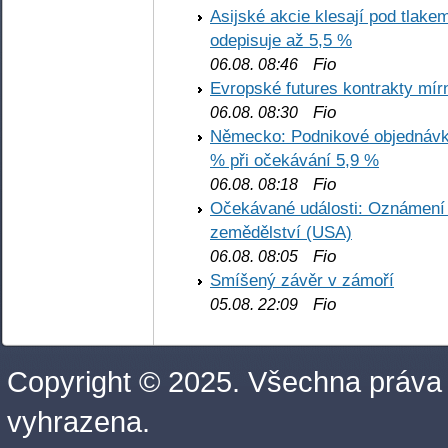
Asijské akcie klesají pod tlake
odepisuje až 5,5 %
Fio
06.08. 08:46
Evropské futures kontrakty mírn
Fio
06.08. 08:30
Německo: Podnikové objednávky
% při očekávání 5,9 %
Fio
06.08. 08:18
Očekávané události: Oznámení 
zemědělství (USA)
Fio
06.08. 08:05
Smíšený závěr v zámoří
Fio
05.08. 22:09
Copyright © 2025. Všechna práva
vyhrazena.