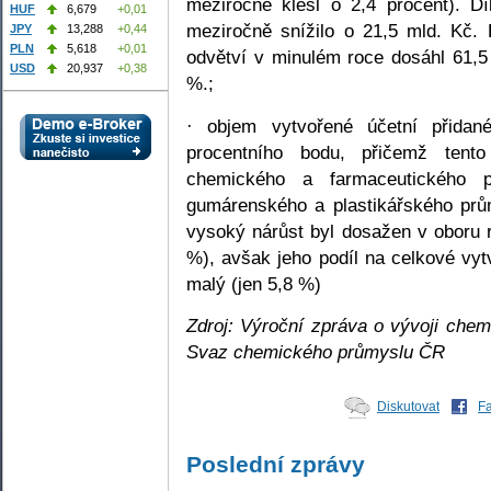
meziročně klesl o 2,4 procent). 
HUF
6,679
+0,01
meziročně snížilo o 21,5 mld. Kč.
JPY
13,288
+0,44
PLN
5,618
+0,01
odvětví v minulém roce dosáhl 61,5
USD
20,937
+0,38
%.;
· objem vytvořené účetní přidan
procentního bodu, přičemž tent
chemického a farmaceutického 
gumárenského a plastikářského pr
vysoký nárůst byl dosažen v oboru 
%), avšak jeho podíl na celkové vyt
malý (jen 5,8 %)
Zdroj: Výroční zpráva o vývoji che
Svaz chemického průmyslu ČR
Diskutovat
F
Poslední zprávy