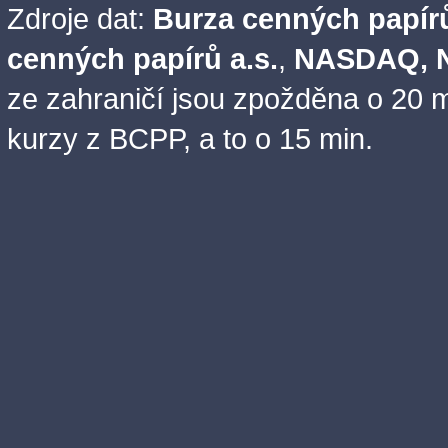
Zdroje dat:
Burza cenných papírů
cenných papírů a.s.
,
NASDAQ, N
ze zahraničí jsou zpožděna o 20 m
kurzy z BCPP, a to o 15 min.