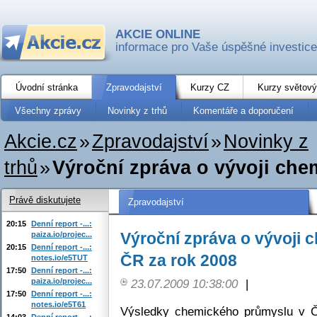
AKCIE ONLINE
informace pro Vaše úspěšné investice
Úvodní stránka
Zpravodajství
Kurzy CZ
Kurzy světový
Všechny zprávy
Novinky z trhů
Komentáře a doporučení
Akcie.cz
»
Zpravodajství
»
Novinky z
trhů
»
Výroční zpráva o vývoji che
Právě diskutujete
Zpravodajství
20:15
Denní report -...:
Výroční zpráva o vývoji
paiza.io/projec...
20:15
Denní report -...:
ČR za rok 2008
notes.io/e5TUT
17:50
Denní report -...:
paiza.io/projec...
23.07.2009 10:38:00
|
17:50
Denní report -...:
notes.io/e5T61
Výsledky chemického průmyslu v ČR
14:03
Denní report -...: