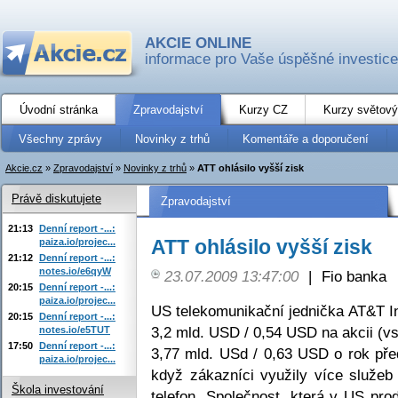
AKCIE ONLINE
informace pro Vaše úspěšné investice
Úvodní stránka
Zpravodajství
Kurzy CZ
Kurzy světový
Všechny zprávy
Novinky z trhů
Komentáře a doporučení
Akcie.cz
»
Zpravodajství
»
Novinky z trhů
»
ATT ohlásilo vyšší zisk
Právě diskutujete
Zpravodajství
21:13
Denní report -...:
ATT ohlásilo vyšší zisk
paiza.io/projec...
21:12
Denní report -...:
notes.io/e6qyW
23.07.2009 13:47:00
|
Fio banka
20:15
Denní report -...:
paiza.io/projec...
US telekomunikační jednička AT&T In
20:15
Denní report -...:
3,2 mld. USD / 0,54 USD na akcii (vs
notes.io/e5TUT
17:50
Denní report -...:
3,77 mld. USd / 0,63 USD o rok pře
paiza.io/projec...
když zákazníci využily více služeb 
Škola investování
telefon. Společnost, která v US pro