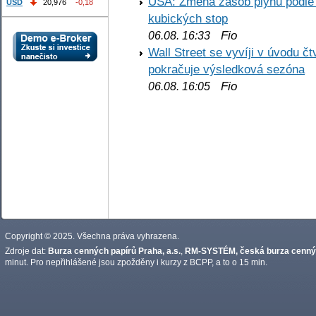
USA: Změna zásob plynu podle E
USD
20,976
-0,18
kubických stop
Fio
06.08. 16:33
Wall Street se vyvíji v úvodu 
pokračuje výsledková sezóna
Fio
06.08. 16:05
Copyright © 2025. Všechna práva vyhrazena.
Zdroje dat:
Burza cenných papírů Praha, a.s.
,
RM-SYSTÉM, česká burza cennýc
minut. Pro nepřihlášené jsou zpožděny i kurzy z BCPP, a to o 15 min.