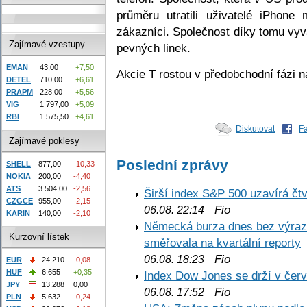
průměru utratili uživatelé iPhon
zákazníci. Společnost díky tomu vyv
Zajímavé vzestupy
pevných linek.
EMAN
43,00
+7,50
Akcie T rostou v předobchodní fázi n
DETEL
710,00
+6,61
PRAPM
228,00
+5,56
VIG
1 797,00
+5,09
RBI
1 575,50
+4,61
Diskutovat
F
Zajímavé poklesy
Poslední zprávy
SHELL
877,00
-10,33
NOKIA
200,00
-4,40
ATS
3 504,00
-2,56
Širší index S&P 500 uzavírá čt
CZGCE
955,00
-2,15
Fio
06.08. 22:14
KARIN
140,00
-2,10
Německá burza dnes bez výrazn
Kurzovní lístek
směřovala na kvartální reporty
Fio
06.08. 18:23
EUR
24,210
-0,08
HUF
6,655
+0,35
Index Dow Jones se drží v čer
JPY
13,288
0,00
Fio
06.08. 17:52
PLN
5,632
-0,24