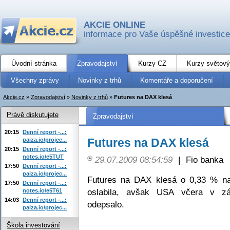
AKCIE ONLINE
informace pro Vaše úspěšné investice
Úvodní stránka
Zpravodajství
Kurzy CZ
Kurzy světový
Všechny zprávy
Novinky z trhů
Komentáře a doporučení
Akcie.cz
»
Zpravodajství
»
Novinky z trhů
»
Futures na DAX klesá
Právě diskutujete
Zpravodajství
20:15
Denní report -...:
Futures na DAX klesá
paiza.io/projec...
20:15
Denní report -...:
notes.io/e5TUT
29.07.2009 08:54:59
|
Fio banka
17:50
Denní report -...:
paiza.io/projec...
Futures na DAX klesá o 0,33 % na
17:50
Denní report -...:
oslabila, avšak USA včera v zá
notes.io/e5T61
14:03
Denní report -...:
odepsalo.
paiza.io/projec...
Škola investování