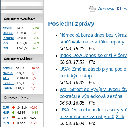
Diskutovat
F
Zajímavé vzestupy
Poslední zprávy
EMAN
43,00
+7,50
DETEL
710,00
+6,61
Německá burza dnes bez výrazn
PRAPM
228,00
+5,56
směřovala na kvartální reporty
VIG
1 797,00
+5,09
Fio
06.08. 18:23
RBI
1 575,50
+4,61
Index Dow Jones se drží v čer
Zajímavé poklesy
Fio
06.08. 17:52
SHELL
877,00
-10,33
USA: Změna zásob plynu podle E
NOKIA
200,00
-4,40
kubických stop
ATS
3 504,00
-2,56
Fio
06.08. 16:33
CZGCE
955,00
-2,15
KARIN
140,00
-2,10
Wall Street se vyvíji v úvodu 
pokračuje výsledková sezóna
Kurzovní lístek
Fio
06.08. 16:05
EUR
24,210
-0,08
USA: Velkoobchodní zásoby v č
HUF
6,655
+0,35
meziměsíčně vzrostly o 0,2 %
JPY
13,288
0,00
Fio
PLN
5,632
-0,24
06.08. 16:04