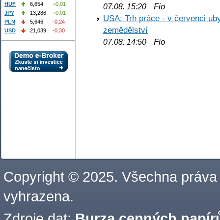
HUF
6,654
+0,01
Fio
07.08. 15:20
JPY
13,286
+0,01
USA: Trh práce - v červenci ub
PLN
5,646
-0,24
zemědělství
USD
21,039
-0,30
Fio
07.08. 14:50
Copyright © 2025. Všechna práva
vyhrazena.
Zdroje dat:
Burza cenných papírů