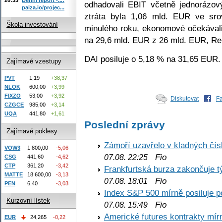
odhadovali EBIT včetně jednorázov
paiza.io/projec...
ztráta byla 1,06 mld. EUR ve sr
Škola investování
minulého roku, ekonomové očekávali
na 29,6 mld. EUR z 26 mld. EUR, Re
DAI posiluje o 5,18 % na 31,65 EUR.
Zajímavé vzestupy
PVT
1,19
+38,37
NLOK
600,00
+3,99
FIXZO
53,00
+3,92
Diskutovat
F
CZGCE
985,00
+3,14
UQA
441,80
+1,61
Poslední zprávy
Zajímavé poklesy
Zámoří uzavřelo v kladných č
VOW3
1 800,00
-5,06
Fio
07.08. 22:25
CSG
441,60
-4,62
CTP
361,20
-3,42
Frankfurtská burza zakončuje 
MATTE
18 600,00
-3,13
Fio
07.08. 18:01
PEN
6,40
-3,03
Index S&P 500 mírně posiluje p
Kurzovní lístek
Fio
07.08. 15:49
Americké futures kontrakty mírn
EUR
24,265
-0,22