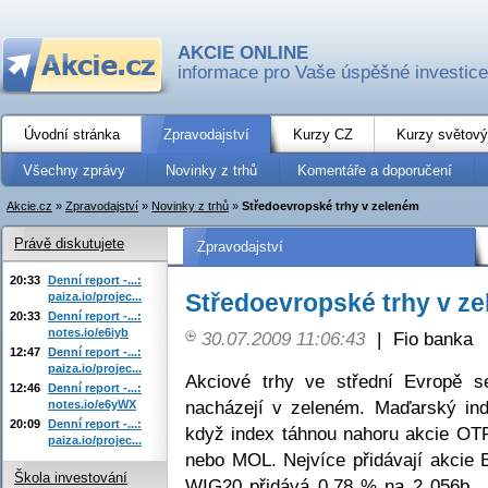
AKCIE ONLINE
informace pro Vaše úspěšné investice
Úvodní stránka
Zpravodajství
Kurzy CZ
Kurzy světový
Všechny zprávy
Novinky z trhů
Komentáře a doporučení
Akcie.cz
»
Zpravodajství
»
Novinky z trhů
»
Středoevropské trhy v zeleném
Právě diskutujete
Zpravodajství
20:33
Denní report -...:
Středoevropské trhy v z
paiza.io/projec...
20:33
Denní report -...:
notes.io/e6iyb
30.07.2009 11:06:43
|
Fio banka
12:47
Denní report -...:
paiza.io/projec...
Akciové trhy ve střední Evropě 
12:46
Denní report -...:
nacházejí v zeleném. Maďarský in
notes.io/e6yWX
20:09
Denní report -...:
když index táhnou nahoru akcie OTP
paiza.io/projec...
nebo MOL. Nejvíce přidávají akcie E
Škola investování
WIG20 přidává 0,78 % na 2 056b., 