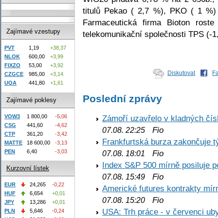
titulů Pekao ( 2,7 %), PKO ( 1 %
Farmaceutická firma Bioton roste
Zajímavé vzestupy
telekomunikační společnosti TPS (-1
PVT
1,19
+38,37
NLOK
600,00
+3,99
FIXZO
53,00
+3,92
Diskutovat
F
CZGCE
985,00
+3,14
UQA
441,80
+1,61
Poslední zprávy
Zajímavé poklesy
VOW3
1 800,00
-5,06
Zámoří uzavřelo v kladných č
CSG
441,60
-4,62
Fio
07.08. 22:25
CTP
361,20
-3,42
Frankfurtská burza zakončuje 
MATTE
18 600,00
-3,13
PEN
6,40
-3,03
Fio
07.08. 18:01
Index S&P 500 mírně posiluje p
Kurzovní lístek
Fio
07.08. 15:49
EUR
24,265
-0,22
Americké futures kontrakty mírn
HUF
6,654
+0,01
Fio
07.08. 15:20
JPY
13,286
+0,01
USA: Trh práce - v červenci ub
PLN
5,646
-0,24