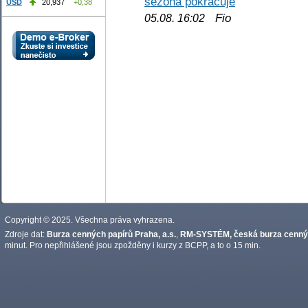
sezóna pokračuje
USD
20,937
+0,38
Fio
05.08. 16:02
Copyright © 2025. Všechna práva vyhrazena.
Zdroje dat:
Burza cenných papírů Praha, a.s.
,
RM-SYSTÉM, česká burza cennýc
minut. Pro nepřihlášené jsou zpožděny i kurzy z BCPP, a to o 15 min.