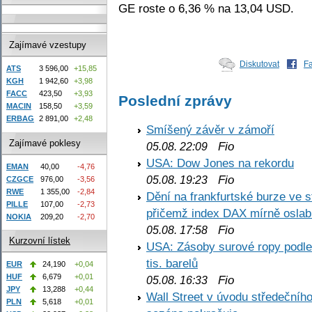
GE roste o 6,36 % na 13,04 USD.
Zajímavé vzestupy
Diskutovat
F
ATS
3 596,00
+15,85
KGH
1 942,60
+3,98
FACC
423,50
+3,93
Poslední zprávy
MACIN
158,50
+3,59
ERBAG
2 891,00
+2,48
Smíšený závěr v zámoří
Zajímavé poklesy
Fio
05.08. 22:09
USA: Dow Jones na rekordu
EMAN
40,00
-4,76
Fio
05.08. 19:23
CZGCE
976,00
-3,56
RWE
1 355,00
-2,84
Dění na frankfurtské burze ve s
PILLE
107,00
-2,73
přičemž index DAX mírně oslabi
NOKIA
209,20
-2,70
Fio
05.08. 17:58
Kurzovní lístek
USA: Zásoby surové ropy podle 
tis. barelů
EUR
24,190
+0,04
HUF
6,679
+0,01
Fio
05.08. 16:33
JPY
13,288
+0,44
Wall Street v úvodu středečníh
PLN
5,618
+0,01