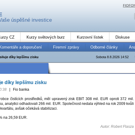
FIOFO
E
Vaše úspěšné investice
urzy CZ
Kurzy světových burz
Kurzovní lístek
Diskuse
Komentáře a doporučení
Firemní zprávy
Odborné články
An
iluje díky lepšímu zisku
Sobota 8.8.2026 14:52
je díky lepšímu zisku
0:38
|
Fio banka
obce čistících prostředků, měl upravený zisk EBIT 308 mil. EUR oproti 372 mil.
u, analytici odhadovali 266 mil. EUR. Společnost nedala výhled na rok 2009 kvůli
 kvartálu, avšak očekává stabilizaci.
 % na 26,59 EUR.
Autor: Robert Flasza