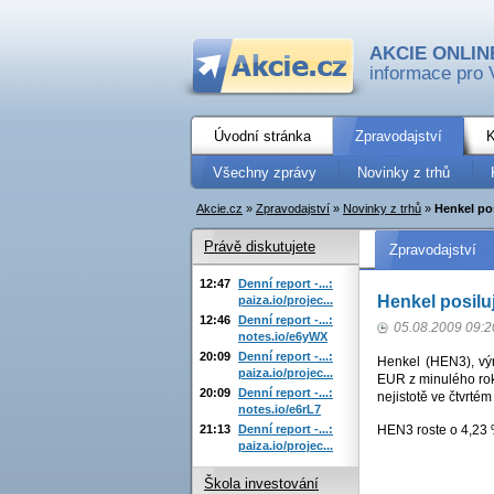
AKCIE ONLIN
informace pro 
Úvodní stránka
Zpravodajství
K
Všechny zprávy
Novinky z trhů
Akcie.cz
»
Zpravodajství
»
Novinky z trhů
»
Henkel pos
Právě diskutujete
Zpravodajství
12:47
Denní report -...:
Henkel posilu
paiza.io/projec...
12:46
Denní report -...:
05.08.2009 09:2
notes.io/e6yWX
20:09
Denní report -...:
Henkel (HEN3), výr
paiza.io/projec...
EUR z minulého rok
20:09
Denní report -...:
nejistotě ve čtvrtém
notes.io/e6rL7
21:13
Denní report -...:
HEN3 roste o 4,23
paiza.io/projec...
Škola investování