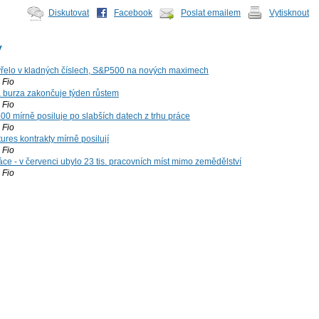
Diskutovat
Facebook
Poslat emailem
Vytisknout
y
řelo v kladných číslech, S&P500 na nových maximech
Fio
á burza zakončuje týden růstem
Fio
00 mírně posiluje po slabších datech z trhu práce
Fio
ures kontrakty mírně posilují
Fio
ce - v červenci ubylo 23 tis. pracovních míst mimo zemědělství
Fio