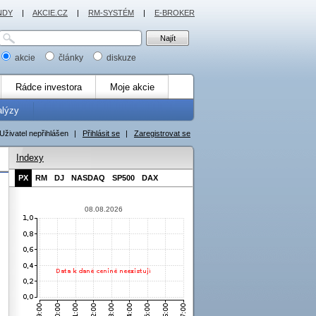
NDY
|
AKCIE.CZ
|
RM-SYSTÉM
|
E-BROKER
akcie
články
diskuze
Rádce investora
Moje akcie
alýzy
Uživatel nepřihlášen
|
Přihlásit se
|
Zaregistrovat se
Indexy
PX
RM
DJ
NASDAQ
SP500
DAX
08.08.2026