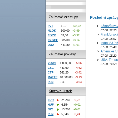
Zajímavé vzestupy
Poslední zpráv
Zámoří uzav
PVT
1,19
+38,37
07.08. 22:25
NLOK
600,00
+3,99
Frankfurtsk
FIXZO
53,00
+3,92
07.08. 18:01
CZGCE
985,00
+3,14
Index S&P 5
UQA
441,80
+1,61
07.08. 15:49
Americké fut
Zajímavé poklesy
07.08. 15:20
USA: Trh prá
VOW3
1 800,00
-5,06
07.08. 14:50
CSG
441,60
-4,62
CTP
361,20
-3,42
MATTE
18 600,00
-3,13
PEN
6,40
-3,03
Kurzovní lístek
EUR
24,265
-0,22
HUF
6,654
+0,01
JPY
13,286
+0,01
PLN
5,646
-0,24