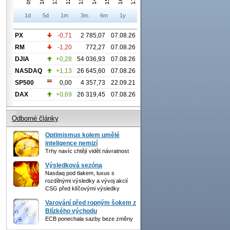
1d
5d
1m
3m
6m
1y
PX
-0,71
2 785,07
07.08.26
RM
-1,20
772,27
07.08.26
DJIA
+0,28
54 036,93
07.08.26
NASDAQ
+1,13
26 645,60
07.08.26
SP500
0,00
4 357,73
22.09.21
DAX
+0,69
26 319,45
07.08.26
Odborné články
Optimismus kolem umělé
inteligence nemizí
Trhy navíc chtějí vidět návratnost
Výsledková sezóna
Nasdaq pod tlakem, luxus s
rozdílnými výsledky a vývoj akcií
CSG před klíčovými výsledky
Varování před ropným šokem z
Blízkého východu
ECB ponechala sazby beze změny