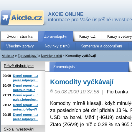
AKCIE ONLINE
informace pro Vaše úspěšné investice
Úvodní stránka
Zpravodajství
Kurzy CZ
Kurzy světový
Všechny zprávy
Novinky z trhů
Komentáře a doporučení
Akcie.cz
»
Zpravodajství
»
Novinky z trhů
»
Komodity vyčkávají
Právě diskutujete
Zpravodajství
20:09
Denní report -...:
Komodity vyčkávají
paiza.io/projec...
20:09
Denní report -...:
notes.io/e6rL7
05.08.2009 10:37:58
|
Fio banka
21:13
Denní report -...:
paiza.io/projec...
Komodity mírně klesají, když minulýc
21:12
Denní report -...:
za posledních pět dní přidala 13 %.
notes.io/e6qyW
20:15
Denní report -...:
USD na barel. Měď (HGU9) oslabuj
paiza.io/projec...
Zlato (ZGV9) je níž o 0,28 % na 965
Škola investování