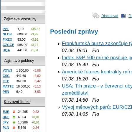
Diskutovat
F
Zajímavé vzestupy
PVT
1,19
+38,37
Poslední zprávy
NLOK
600,00
+3,99
FIXZO
53,00
+3,92
Frankfurtská burza zakončuje 
CZGCE
985,00
+3,14
Fio
07.08. 18:01
UQA
441,80
+1,61
Index S&P 500 mírně posiluje p
Zajímavé poklesy
Fio
07.08. 15:49
VOW3
1 800,00
-5,06
Americké futures kontrakty mírn
CSG
441,60
-4,62
Fio
07.08. 15:20
CTP
361,20
-3,42
USA: Trh práce - v červenci ub
MATTE
18 600,00
-3,13
PEN
6,40
-3,03
zemědělství
Fio
07.08. 14:50
Kurzovní lístek
Vývoj měnových párů: EUR/CZ
EUR
24,265
-0,22
Fio
07.08. 14:05
HUF
6,654
+0,01
JPY
13,286
+0,01
PLN
5,646
-0,24