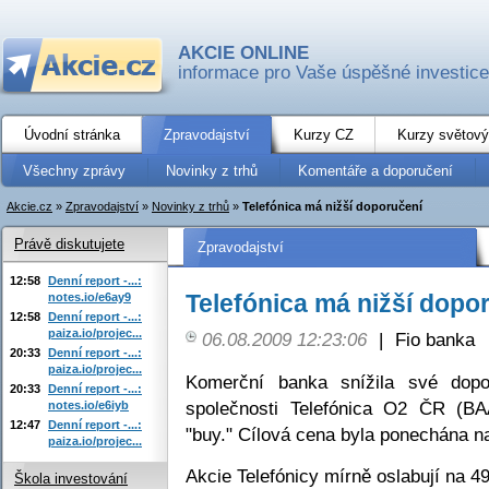
AKCIE ONLINE
informace pro Vaše úspěšné investice
Úvodní stránka
Zpravodajství
Kurzy CZ
Kurzy světový
Všechny zprávy
Novinky z trhů
Komentáře a doporučení
Akcie.cz
»
Zpravodajství
»
Novinky z trhů
»
Telefónica má nižší doporučení
Právě diskutujete
Zpravodajství
12:58
Denní report -...:
Telefónica má nižší dopo
notes.io/e6ay9
12:58
Denní report -...:
paiza.io/projec...
06.08.2009 12:23:06
|
Fio banka
20:33
Denní report -...:
paiza.io/projec...
Komerční banka snížila své dopo
20:33
Denní report -...:
společnosti Telefónica O2 ČR (B
notes.io/e6iyb
12:47
Denní report -...:
"buy." Cílová cena byla ponechána n
paiza.io/projec...
Akcie Telefónicy mírně oslabují na 4
Škola investování