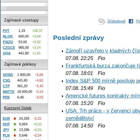
Zajímavé vzestupy
Diskutovat
F
PVT
1,19
+38,37
Poslední zprávy
NLOK
600,00
+3,99
FIXZO
53,00
+3,92
CZGCE
985,00
+3,14
Zámoří uzavřelo v kladných č
UQA
441,80
+1,61
Fio
07.08. 22:25
Zajímavé poklesy
Frankfurtská burza zakončuje 
Fio
07.08. 18:01
VOW3
1 800,00
-5,06
Index S&P 500 mírně posiluje p
CSG
441,60
-4,62
CTP
361,20
-3,42
Fio
07.08. 15:49
MATTE
18 600,00
-3,13
Americké futures kontrakty mírn
PEN
6,40
-3,03
Fio
07.08. 15:20
Kurzovní lístek
USA: Trh práce - v červenci ub
zemědělství
EUR
24,265
-0,22
HUF
6,654
+0,01
Fio
07.08. 14:50
JPY
13,286
+0,01
PLN
5,646
-0,24