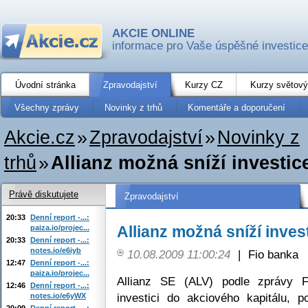
AKCIE ONLINE
informace pro Vaše úspěšné investice
Úvodní stránka
Zpravodajství
Kurzy CZ
Kurzy světový
Všechny zprávy
Novinky z trhů
Komentáře a doporučení
Akcie.cz
»
Zpravodajství
»
Novinky z
trhů
»
Allianz možná sníží investic
Právě diskutujete
Zpravodajství
20:33
Denní report -...:
Allianz možná sníží invest
paiza.io/projec...
20:33
Denní report -...:
notes.io/e6iyb
10.08.2009 11:00:24
|
Fio banka
12:47
Denní report -...:
paiza.io/projec...
Allianz SE (ALV) podle zprávy F
12:46
Denní report -...:
investici do akciového kapitálu, 
notes.io/e6yWX
20:09
Denní report -...: