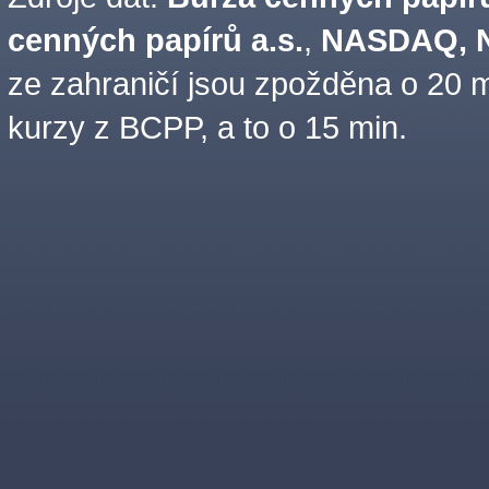
cenných papírů a.s.
,
NASDAQ, N
ze zahraničí jsou zpožděna o 20 m
kurzy z BCPP, a to o 15 min.