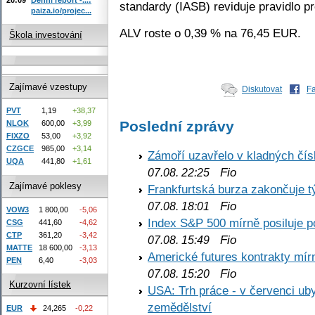
standardy (IASB) reviduje pravidlo pr
paiza.io/projec...
ALV roste o 0,39 % na 76,45 EUR.
Škola investování
Zajímavé vzestupy
Diskutovat
F
PVT
1,19
+38,37
Poslední zprávy
NLOK
600,00
+3,99
FIXZO
53,00
+3,92
CZGCE
985,00
+3,14
Zámoří uzavřelo v kladných č
UQA
441,80
+1,61
Fio
07.08. 22:25
Zajímavé poklesy
Frankfurtská burza zakončuje 
Fio
07.08. 18:01
VOW3
1 800,00
-5,06
Index S&P 500 mírně posiluje p
CSG
441,60
-4,62
CTP
361,20
-3,42
Fio
07.08. 15:49
MATTE
18 600,00
-3,13
Americké futures kontrakty mírn
PEN
6,40
-3,03
Fio
07.08. 15:20
Kurzovní lístek
USA: Trh práce - v červenci ub
zemědělství
EUR
24,265
-0,22