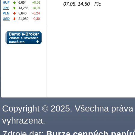
HUF
6,654
+0,01
Fio
07.08. 14:50
JPY
13,286
+0,01
PLN
5,646
-0,24
USD
21,039
-0,30
Copyright © 2025. Všechna práva
vyhrazena.
Zdroje dat:
Burza cenných papírů