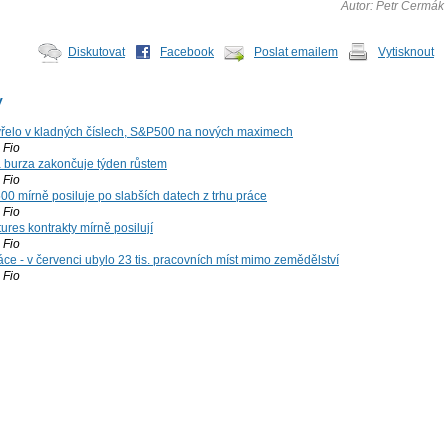
Autor: Petr Čermák
Diskutovat
Facebook
Poslat emailem
Vytisknout
y
řelo v kladných číslech, S&P500 na nových maximech
Fio
á burza zakončuje týden růstem
Fio
00 mírně posiluje po slabších datech z trhu práce
Fio
ures kontrakty mírně posilují
Fio
ce - v červenci ubylo 23 tis. pracovních míst mimo zemědělství
Fio