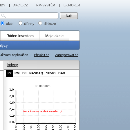
NDY
|
AKCIE.CZ
|
RM-SYSTÉM
|
E-BROKER
akcie
články
diskuze
Rádce investora
Moje akcie
alýzy
Uživatel nepřihlášen
|
Přihlásit se
|
Zaregistrovat se
Indexy
PX
RM
DJ
NASDAQ
SP500
DAX
08.08.2026