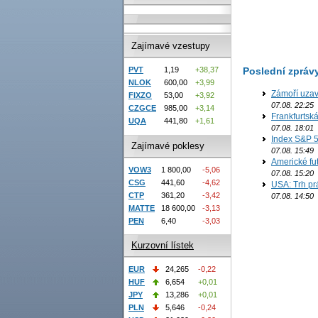
Zajímavé vzestupy
Poslední zpráv
PVT
1,19
+38,37
NLOK
600,00
+3,99
Zámoří uzav
FIXZO
53,00
+3,92
07.08. 22:25
CZGCE
985,00
+3,14
Frankfurtsk
UQA
441,80
+1,61
07.08. 18:01
Index S&P 5
Zajímavé poklesy
07.08. 15:49
Americké fut
VOW3
1 800,00
-5,06
07.08. 15:20
CSG
441,60
-4,62
USA: Trh prá
CTP
361,20
-3,42
07.08. 14:50
MATTE
18 600,00
-3,13
PEN
6,40
-3,03
Kurzovní lístek
EUR
24,265
-0,22
HUF
6,654
+0,01
JPY
13,286
+0,01
PLN
5,646
-0,24