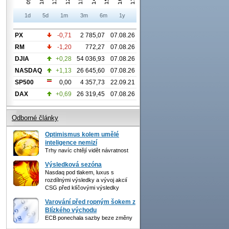
1d
5d
1m
3m
6m
1y
PX
-0,71
2 785,07
07.08.26
RM
-1,20
772,27
07.08.26
DJIA
+0,28
54 036,93
07.08.26
NASDAQ
+1,13
26 645,60
07.08.26
SP500
0,00
4 357,73
22.09.21
DAX
+0,69
26 319,45
07.08.26
Odborné články
Optimismus kolem umělé
inteligence nemizí
Trhy navíc chtějí vidět návratnost
Výsledková sezóna
Nasdaq pod tlakem, luxus s
rozdílnými výsledky a vývoj akcií
CSG před klíčovými výsledky
Varování před ropným šokem z
Blízkého východu
ECB ponechala sazby beze změny