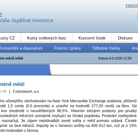
FIOFO
E
Vaše úspěšné investice
urzy CZ
Kurzy světových burz
Kurzovní lístek
Diskuse
Komentáře a doporučení
Firemní zprávy
Odborné články
An
zla méně mědi
Sobota 8.8.2026 12:58
 méně mědi
0:48
|
Colosseum, a.s.
hu včerejšího obchodování na New York Mercantile Exchange poklesla, přičemž
ztratil 1,5 centu (0,5 procenta) a uzavřel na hodnotě 277,05 centů za libru. Od
 kov zhodnotil o neuvěřitelných 96,5%. Hlavním zdrojem podpory pro prudký
 posledních měsících primárně zvyšující se čínská poptávka. Poslední zveřejněné
již naznačují, že zájem nejlidnatější země světa o měď pomalu ustává. Čínské
prvé za šest měsíců. Importy se v červenci snížily na 406 612 tun, což je o 15%
ním hodnotám z června.