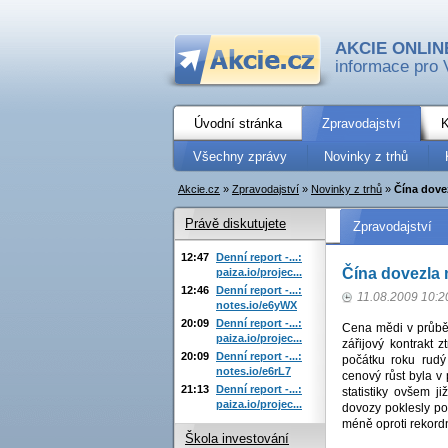
AKCIE ONLIN
informace pro 
Úvodní stránka
Zpravodajství
K
Všechny zprávy
Novinky z trhů
Akcie.cz
»
Zpravodajství
»
Novinky z trhů
»
Čína dove
Právě diskutujete
Zpravodajství
12:47
Denní report -...:
Čína dovezla
paiza.io/projec...
12:46
Denní report -...:
11.08.2009 10:2
notes.io/e6yWX
20:09
Denní report -...:
Cena mědi v průbě
paiza.io/projec...
zářijový kontrakt 
20:09
Denní report -...:
počátku roku rudý
notes.io/e6rL7
cenový růst byla v
21:13
Denní report -...:
statistiky ovšem 
paiza.io/projec...
dovozy poklesly po
méně oproti rekord
Škola investování