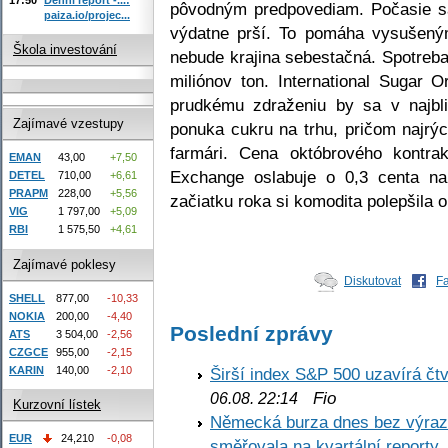
pôvodným predpovediam. Počasie sa
paiza.io/projec...
výdatne prší. To pomáha vysušeným
Škola investování
nebude krajina sebestačná. Spotreb
miliónov ton. International Sugar 
prudkému zdraženiu by sa v najbl
Zajímavé vzestupy
ponuka cukru na trhu, pričom najrýc
farmári. Cena októbrového kontrak
EMAN
43,00
+7,50
Exchange oslabuje o 0,3 centa na
DETEL
710,00
+6,61
PRAPM
228,00
+5,56
začiatku roka si komodita polepšila o
VIG
1 797,00
+5,09
RBI
1 575,50
+4,61
Zajímavé poklesy
Diskutovat
F
SHELL
877,00
-10,33
NOKIA
200,00
-4,40
Poslední zprávy
ATS
3 504,00
-2,56
CZGCE
955,00
-2,15
KARIN
140,00
-2,10
Širší index S&P 500 uzavírá čt
Fio
06.08. 22:14
Kurzovní lístek
Německá burza dnes bez výrazn
EUR
24,210
-0,08
směřovala na kvartální reporty