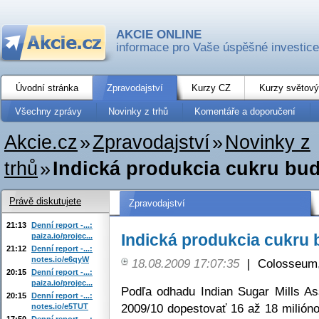
AKCIE ONLINE
informace pro Vaše úspěšné investice
Úvodní stránka
Zpravodajství
Kurzy CZ
Kurzy světový
Všechny zprávy
Novinky z trhů
Komentáře a doporučení
Akcie.cz
»
Zpravodajství
»
Novinky z
trhů
»
Indická produkcia cukru bud
Právě diskutujete
Zpravodajství
21:13
Denní report -...:
Indická produkcia cukru 
paiza.io/projec...
21:12
Denní report -...:
notes.io/e6qyW
18.08.2009 17:07:35
|
Colosseum,
20:15
Denní report -...:
paiza.io/projec...
Podľa odhadu Indian Sugar Mills As
20:15
Denní report -...:
2009/10 dopestovať 16 až 18 miliónov
notes.io/e5TUT
17:50
Denní report -...: