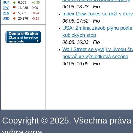
HUF
6,655
+0,35
Fio
06.08. 18:23
JPY
13,288
0,00
Index Dow Jones se drží v čer
PLN
5,632
-0,24
USD
20,976
-0,18
Fio
06.08. 17:52
USA: Změna zásob plynu podle E
kubických stop
Fio
06.08. 16:33
Wall Street se vyvíji v úvodu 
pokračuje výsledková sezóna
Fio
06.08. 16:05
Copyright © 2025. Všechna práva
vyhrazena.