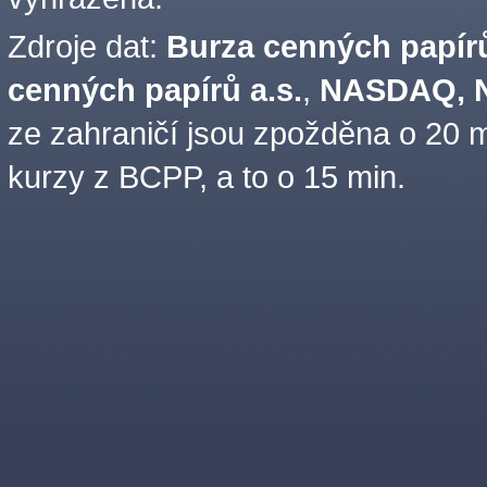
Zdroje dat:
Burza cenných papírů
cenných papírů a.s.
,
NASDAQ, N
ze zahraničí jsou zpožděna o 20 m
kurzy z BCPP, a to o 15 min.