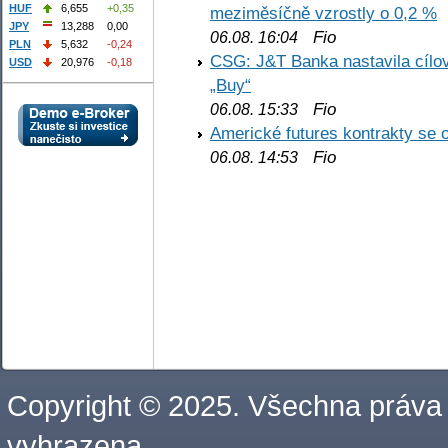
HUF
6,655
+0,35
meziměsíčně vzrostly o 0,2 %
JPY
13,288
0,00
Fio
06.08. 16:04
PLN
5,632
-0,24
CSG: J&T Banka nastavila cílo
USD
20,976
-0,18
„Buy“
Fio
06.08. 15:33
Americké futures kontrakty se 
Fio
06.08. 14:53
Copyright © 2025. Všechna práva
vyhrazena.