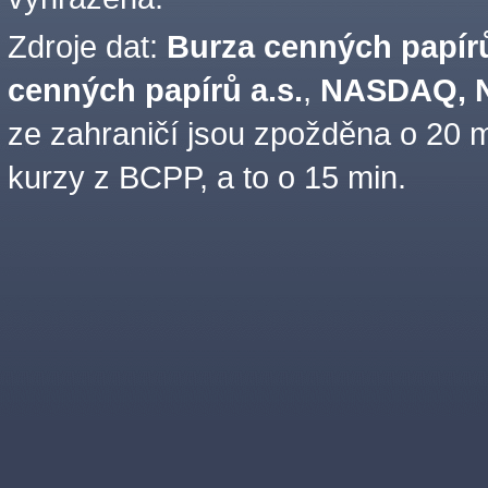
Zdroje dat:
Burza cenných papírů
cenných papírů a.s.
,
NASDAQ, N
ze zahraničí jsou zpožděna o 20 m
kurzy z BCPP, a to o 15 min.