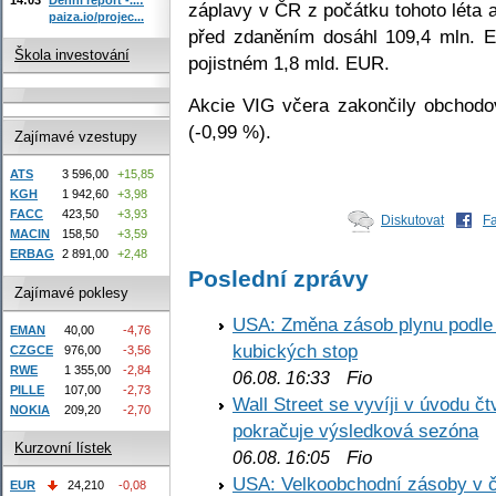
záplavy v ČR z počátku tohoto léta a
paiza.io/projec...
před zdaněním dosáhl 109,4 mln. E
Škola investování
pojistném 1,8 mld. EUR.
Akcie VIG včera zakončily obchodo
(-0,99 %).
Zajímavé vzestupy
ATS
3 596,00
+15,85
KGH
1 942,60
+3,98
FACC
423,50
+3,93
Diskutovat
F
MACIN
158,50
+3,59
ERBAG
2 891,00
+2,48
Poslední zprávy
Zajímavé poklesy
USA: Změna zásob plynu podle E
EMAN
40,00
-4,76
kubických stop
CZGCE
976,00
-3,56
RWE
1 355,00
-2,84
Fio
06.08. 16:33
PILLE
107,00
-2,73
Wall Street se vyvíji v úvodu 
NOKIA
209,20
-2,70
pokračuje výsledková sezóna
Kurzovní lístek
Fio
06.08. 16:05
USA: Velkoobchodní zásoby v č
EUR
24,210
-0,08