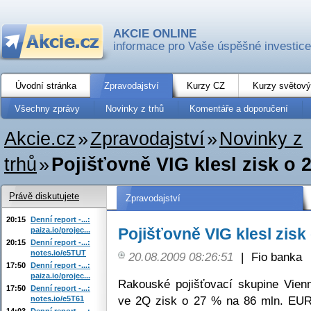
AKCIE ONLINE
informace pro Vaše úspěšné investice
Úvodní stránka
Zpravodajství
Kurzy CZ
Kurzy světový
Všechny zprávy
Novinky z trhů
Komentáře a doporučení
Akcie.cz
»
Zpravodajství
»
Novinky z
trhů
»
Pojišťovně VIG klesl zisk o 
Právě diskutujete
Zpravodajství
20:15
Denní report -...:
Pojišťovně VIG klesl zisk
paiza.io/projec...
20:15
Denní report -...:
notes.io/e5TUT
20.08.2009 08:26:51
|
Fio banka
17:50
Denní report -...:
paiza.io/projec...
Rakouské pojišťovací skupine Vien
17:50
Denní report -...:
ve 2Q zisk o 27 % na 86 mln. EUR
notes.io/e5T61
14:03
Denní report -...: