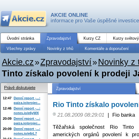
AKCIE ONLINE
informace pro Vaše úspěšné investice
Úvodní stránka
Zpravodajství
Kurzy CZ
Kurzy světový
Všechny zprávy
Novinky z trhů
Komentáře a doporučení
Akcie.cz
»
Zpravodajství
»
Novinky z 
Tinto získalo povolení k prodeji
Právě diskutujete
Zpravodajství
12:47
Denní report -...:
Rio Tinto získalo povole
paiza.io/projec...
12:46
Denní report -...:
notes.io/e6yWX
21.08.2009 08:29:01
|
Fio banka
20:09
Denní report -...:
paiza.io/projec...
Těžařská společnost Rio Tinto
20:09
Denní report -...:
amerických orgánů povolení k pr
notes.io/e6rL7
21:13
Denní report -...: