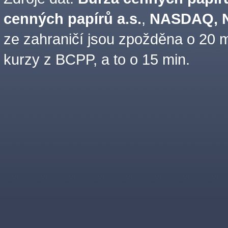
cenných papírů a.s.
,
NASDAQ, N
ze zahraničí jsou zpožděna o 20 m
kurzy z BCPP, a to o 15 min.