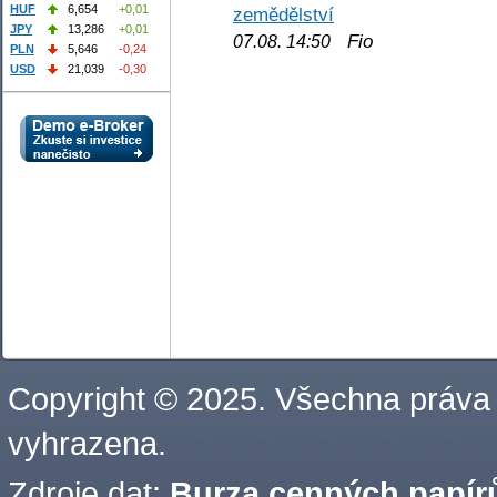
HUF
6,654
+0,01
zemědělství
JPY
13,286
+0,01
Fio
07.08. 14:50
PLN
5,646
-0,24
USD
21,039
-0,30
Copyright © 2025. Všechna práva
vyhrazena.
Zdroje dat:
Burza cenných papírů