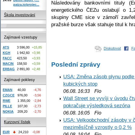
Následovány bankovními tituly (
paiza.io/projec...
energetického ČEZu oslabují o 1
Škola investování
skupiny CME sice v zámoří zavřel
pražské burze však stahuje titul k hr
Zajímavé vzestupy
ATS
3 596,00
+15,85
Diskutovat
F
KGH
1 942,60
+3,98
FACC
423,50
+3,93
Poslední zprávy
MACIN
158,50
+3,59
ERBAG
2 891,00
+2,48
USA: Změna zásob plynu podle E
Zajímavé poklesy
kubických stop
EMAN
40,00
-4,76
Fio
06.08. 16:33
CZGCE
976,00
-3,56
Wall Street se vyvíji v úvodu 
RWE
1 355,00
-2,84
pokračuje výsledková sezóna
PILLE
107,00
-2,73
NOKIA
209,20
-2,70
Fio
06.08. 16:05
USA: Velkoobchodní zásoby v č
Kurzovní lístek
meziměsíčně vzrostly o 0,2 %
EUR
24,210
-0,08
Fio
06.08. 16:04