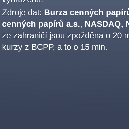
Zdroje dat:
Burza cenných papírů
cenných papírů a.s.
,
NASDAQ, N
ze zahraničí jsou zpožděna o 20 m
kurzy z BCPP, a to o 15 min.