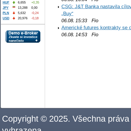
HUF
6,655
+0,35
CSG: J&T Banka nastavila cílo
JPY
13,288
0,00
„Buy“
PLN
5,632
-0,24
USD
20,976
-0,18
Fio
06.08. 15:33
Americké futures kontrakty se 
Fio
06.08. 14:53
Copyright © 2025. Všechna práva
vyhrazena.