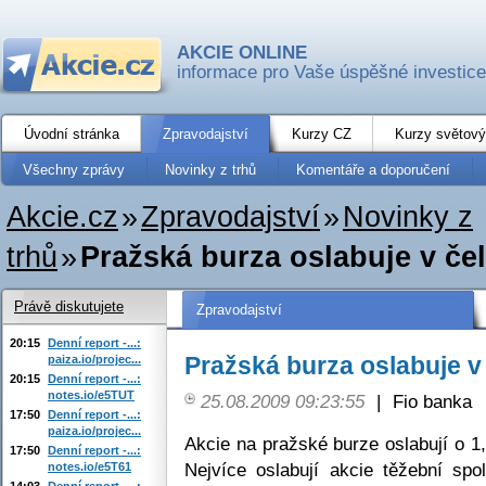
AKCIE ONLINE
informace pro Vaše úspěšné investice
Úvodní stránka
Zpravodajství
Kurzy CZ
Kurzy světový
Všechny zprávy
Novinky z trhů
Komentáře a doporučení
Akcie.cz
»
Zpravodajství
»
Novinky z
trhů
»
Pražská burza oslabuje v č
Právě diskutujete
Zpravodajství
20:15
Denní report -...:
Pražská burza oslabuje 
paiza.io/projec...
20:15
Denní report -...:
notes.io/e5TUT
25.08.2009 09:23:55
|
Fio banka
17:50
Denní report -...:
paiza.io/projec...
Akcie na pražské burze oslabují o 1
17:50
Denní report -...:
Nejvíce oslabují akcie těžební sp
notes.io/e5T61
14:03
Denní report -...: