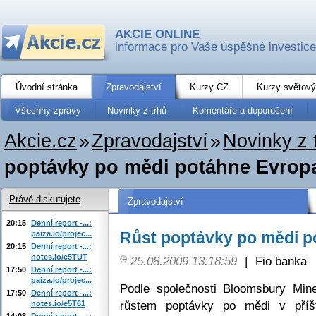
AKCIE ONLINE
informace pro Vaše úspěšné investice
Úvodní stránka
Zpravodajství
Kurzy CZ
Kurzy světový
Všechny zprávy
Novinky z trhů
Komentáře a doporučení
Akcie.cz
»
Zpravodajství
»
Novinky z 
poptávky po mědi potáhne Evrop
Právě diskutujete
Zpravodajství
20:15
Denní report -...:
Růst poptávky po mědi p
paiza.io/projec...
20:15
Denní report -...:
notes.io/e5TUT
25.08.2009 13:18:59
|
Fio banka
17:50
Denní report -...:
paiza.io/projec...
Podle společnosti Bloomsbury Min
17:50
Denní report -...:
růstem poptávky po mědi v příš
notes.io/e5T61
14:03
Denní report -...: