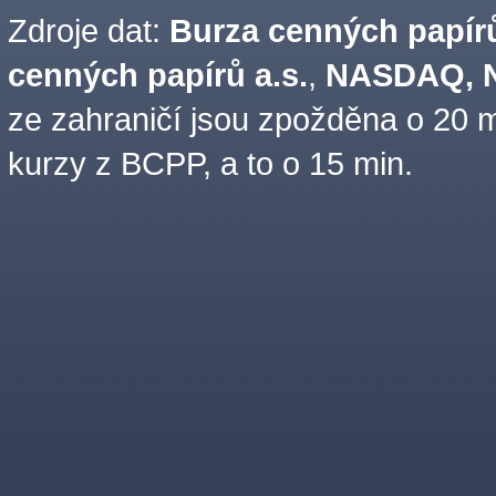
Zdroje dat:
Burza cenných papírů
cenných papírů a.s.
,
NASDAQ, N
ze zahraničí jsou zpožděna o 20 m
kurzy z BCPP, a to o 15 min.