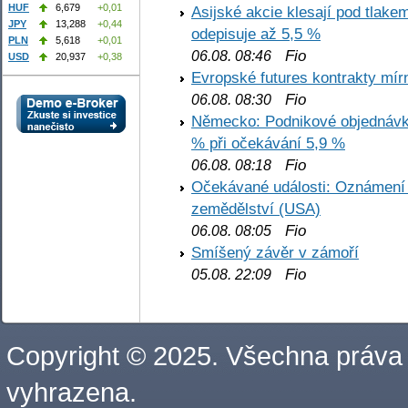
HUF
6,679
+0,01
Asijské akcie klesají pod tlake
JPY
13,288
+0,44
odepisuje až 5,5 %
PLN
5,618
+0,01
Fio
06.08. 08:46
USD
20,937
+0,38
Evropské futures kontrakty mírn
Fio
06.08. 08:30
Německo: Podnikové objednávky
% při očekávání 5,9 %
Fio
06.08. 08:18
Očekávané události: Oznámení 
zemědělství (USA)
Fio
06.08. 08:05
Smíšený závěr v zámoří
Fio
05.08. 22:09
Copyright © 2025. Všechna práva
vyhrazena.