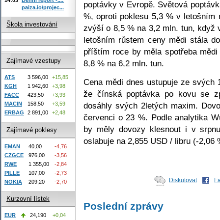
poptávky v Evropě. Světová poptávk
paiza.io/projec...
%, oproti poklesu 5,3 % v letošním
Škola investování
zvýší o 8,5 % na 3,2 mln. tun, když
letošním růstem ceny mědi stála d
příštím roce by měla spotřeba mědi 
Zajímavé vzestupy
8,8 % na 6,2 mln. tun.
ATS
3 596,00
+15,85
Cena mědi dnes ustupuje ze svých 
KGH
1 942,60
+3,98
že čínská poptávka po kovu se z
FACC
423,50
+3,93
dosáhly svých 2letých maxim. Dovo
MACIN
158,50
+3,59
ERBAG
2 891,00
+2,48
červenci o 23 %. Podle analytika W
by měly dovozy klesnout i v srpn
Zajímavé poklesy
oslabuje na 2,855 USD / libru (-2,06 
EMAN
40,00
-4,76
CZGCE
976,00
-3,56
RWE
1 355,00
-2,84
PILLE
107,00
-2,73
Diskutovat
F
NOKIA
209,20
-2,70
Kurzovní lístek
Poslední zprávy
EUR
24,190
+0,04