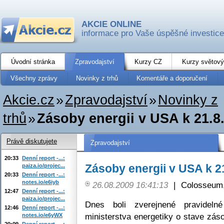
AKCIE ONLINE
informace pro Vaše úspěšné investice
Úvodní stránka
Zpravodajství
Kurzy CZ
Kurzy světový
Všechny zprávy
Novinky z trhů
Komentáře a doporučení
Akcie.cz
»
Zpravodajství
»
Novinky z
trhů
»
Zásoby energii v USA k 21.8
Právě diskutujete
Zpravodajství
20:33
Denní report -...:
Zásoby energii v USA k 2
paiza.io/projec...
20:33
Denní report -...:
notes.io/e6iyb
26.08.2009 16:41:13
|
Colosseum,
12:47
Denní report -...:
paiza.io/projec...
Dnes boli zverejnené pravidelné
12:46
Denní report -...:
ministerstva energetiky o stave zás
notes.io/e6yWX
20:09
Denní report -...: