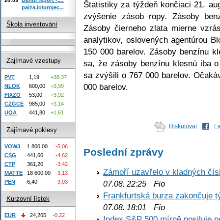
Štatistiky za týždeň končiaci 21. 
paiza.io/projec...
zvýšenie zásob ropy. Zásoby benz
Škola investování
Zásoby čierneho zlata mierne vzrá
analytikov, oslovených agentúrou B
150 000 barelov. Zásoby benzínu kl
Zajímavé vzestupy
sa, že zásoby benzínu klesnú iba o
sa zvýšili o 767 000 barelov. Očaká
PVT
1,19
+38,37
000 barelov.
NLOK
600,00
+3,99
FIXZO
53,00
+3,92
CZGCE
985,00
+3,14
UQA
441,80
+1,61
Diskutovat
F
Zajímavé poklesy
VOW3
1 800,00
-5,06
Poslední zprávy
CSG
441,60
-4,62
CTP
361,20
-3,42
Zámoří uzavřelo v kladných č
MATTE
18 600,00
-3,13
PEN
6,40
-3,03
Fio
07.08. 22:25
Frankfurtská burza zakončuje 
Kurzovní lístek
Fio
07.08. 18:01
EUR
24,265
-0,22
Index S&P 500 mírně posiluje p