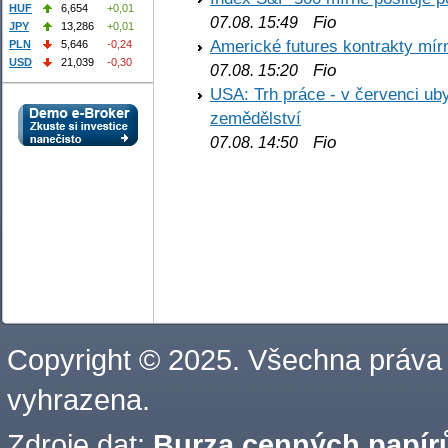
HUF
6,654
+0,01
Fio
07.08. 15:49
JPY
13,286
+0,01
Americké futures kontrakty mírn
PLN
5,646
-0,24
USD
21,039
-0,30
Fio
07.08. 15:20
USA: Trh práce - v červenci ub
zemědělství
Fio
07.08. 14:50
Copyright © 2025. Všechna práva
vyhrazena.
Zdroje dat:
Burza cenných papírů