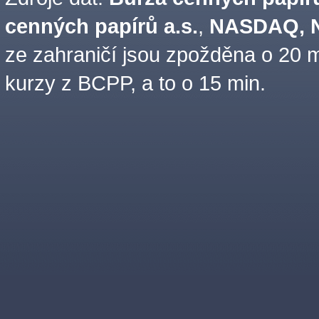
cenných papírů a.s.
,
NASDAQ, N
ze zahraničí jsou zpožděna o 20 m
kurzy z BCPP, a to o 15 min.