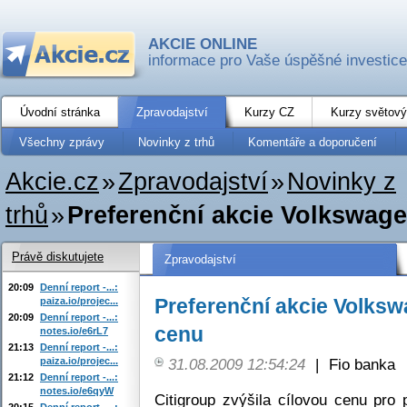
AKCIE ONLINE
informace pro Vaše úspěšné investice
Úvodní stránka
Zpravodajství
Kurzy CZ
Kurzy světový
Všechny zprávy
Novinky z trhů
Komentáře a doporučení
Akcie.cz
»
Zpravodajství
»
Novinky z
trhů
»
Preferenční akcie Volkswage
Právě diskutujete
Zpravodajství
20:09
Denní report -...:
Preferenční akcie Volksw
paiza.io/projec...
20:09
Denní report -...:
cenu
notes.io/e6rL7
21:13
Denní report -...:
paiza.io/projec...
31.08.2009 12:54:24
|
Fio banka
21:12
Denní report -...:
notes.io/e6qyW
Citigroup zvýšila cílovou cenu pro 
20:15
Denní report -...: