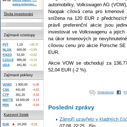
automobilky, Volkswagen AG (VOW)
paiza.io/projec...
Naopak cílová cena pro kmenové
Škola investování
snížena na 120 EUR z předchozíc
právě preferenční akcie jsou jedi
investovat ve Volkswagenu a jejich
Zajímavé vzestupy
na úkor kmenových je nevyhnutelné. 
cílovou cenu pro akcie Porsche S
PVT
1,19
+38,37
NLOK
600,00
+3,99
EUR.
FIXZO
53,00
+3,92
CZGCE
985,00
+3,14
Akcie VOW se obchodují za 136,7
UQA
441,80
+1,61
52,04 EUR (-2 %).
Zajímavé poklesy
VOW3
1 800,00
-5,06
CSG
441,60
-4,62
Diskutovat
F
CTP
361,20
-3,42
MATTE
18 600,00
-3,13
PEN
6,40
-3,03
Poslední zprávy
Kurzovní lístek
Zámoří uzavřelo v kladných č
EUR
24,265
-0,22
Fio
07.08. 22:25