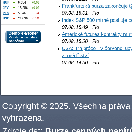
HUF
6,654
+0,01
Frankfurtská burza zakončuje 
JPY
13,286
+0,01
Fio
07.08. 18:01
PLN
5,646
-0,24
USD
21,039
-0,30
Index S&P 500 mírně posiluje p
Fio
07.08. 15:49
Americké futures kontrakty mírn
Fio
07.08. 15:20
USA: Trh práce - v červenci ub
zemědělství
Fio
07.08. 14:50
Copyright © 2025. Všechna práva
vyhrazena.
Zdroje dat:
Burza cenných papírů