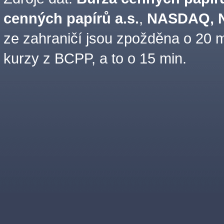
cenných papírů a.s.
,
NASDAQ, N
ze zahraničí jsou zpožděna o 20 m
kurzy z BCPP, a to o 15 min.