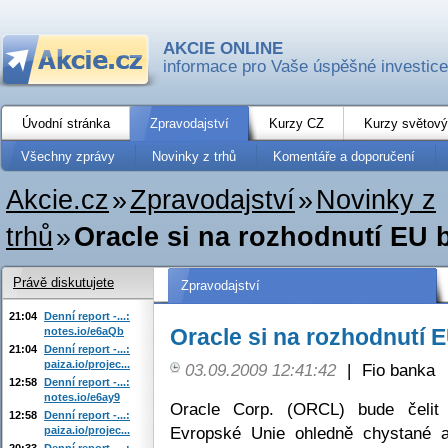
AKCIE ONLINE
informace pro Vaše úspěšné investice
Úvodní stránka
Zpravodajství
Kurzy CZ
Kurzy světový
Všechny zprávy
Novinky z trhů
Komentáře a doporučení
Akcie.cz
»
Zpravodajství
»
Novinky z
trhů
»
Oracle si na rozhodnutí EU
Právě diskutujete
Zpravodajství
21:04
Denní report -...:
Oracle si na rozhodnutí 
notes.io/e6aQb
21:04
Denní report -...:
paiza.io/projec...
03.09.2009 12:41:42
|
Fio banka
12:58
Denní report -...:
notes.io/e6ay9
Oracle Corp. (ORCL) bude čelit
12:58
Denní report -...:
Evropské Unie ohledně chystané 
paiza.io/projec...
20:33
Denní report -...: