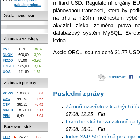
miliard USD. Regulatorní orgány EU 
paiza.io/projec...
plánovanou transakcí, která by po
Škola investování
na trhu a nižším možnostem výběru
akvizicí získal zejména práva 
databázový systém MySQL. Evrops
Zajímavé vzestupy
ledna.
PVT
1,19
+38,37
Akcie ORCL jsou na ceně 21,77 USD
NLOK
600,00
+3,99
FIXZO
53,00
+3,92
CZGCE
985,00
+3,14
UQA
441,80
+1,61
Diskutovat
F
Zajímavé poklesy
Poslední zprávy
VOW3
1 800,00
-5,06
CSG
441,60
-4,62
CTP
361,20
-3,42
Zámoří uzavřelo v kladných č
MATTE
18 600,00
-3,13
Fio
07.08. 22:25
PEN
6,40
-3,03
Frankfurtská burza zakončuje 
Kurzovní lístek
Fio
07.08. 18:01
Index S&P 500 mírně posiluje p
EUR
24,265
-0,22