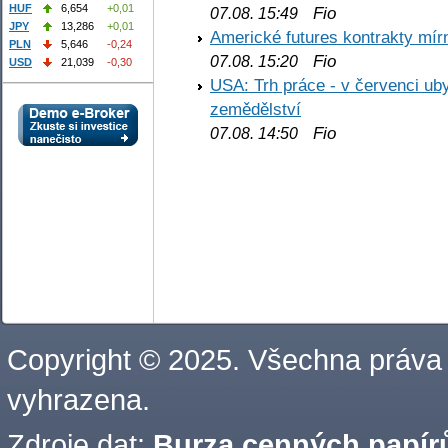
HUF
6,654
+0,01
Fio
07.08. 15:49
JPY
13,286
+0,01
Americké futures kontrakty mírn
PLN
5,646
-0,24
Fio
07.08. 15:20
USD
21,039
-0,30
USA: Trh práce - v červenci ub
zemědělství
Fio
07.08. 14:50
Copyright © 2025. Všechna práva
vyhrazena.
Zdroje dat:
Burza cenných papírů