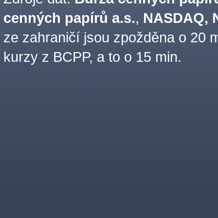
cenných papírů a.s.
,
NASDAQ, N
ze zahraničí jsou zpožděna o 20 m
kurzy z BCPP, a to o 15 min.