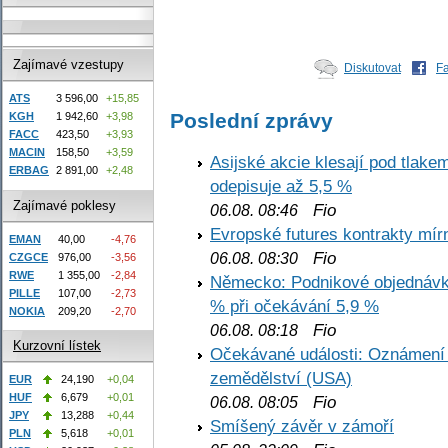
Zajímavé vzestupy
Diskutovat
F
ATS
3 596,00
+15,85
Poslední zprávy
KGH
1 942,60
+3,98
FACC
423,50
+3,93
MACIN
158,50
+3,59
Asijské akcie klesají pod tlake
ERBAG
2 891,00
+2,48
odepisuje až 5,5 %
Zajímavé poklesy
Fio
06.08. 08:46
Evropské futures kontrakty mírn
EMAN
40,00
-4,76
Fio
06.08. 08:30
CZGCE
976,00
-3,56
RWE
1 355,00
-2,84
Německo: Podnikové objednávky
PILLE
107,00
-2,73
% při očekávání 5,9 %
NOKIA
209,20
-2,70
Fio
06.08. 08:18
Kurzovní lístek
Očekávané události: Oznámení 
zemědělství (USA)
EUR
24,190
+0,04
HUF
6,679
+0,01
Fio
06.08. 08:05
JPY
13,288
+0,44
Smíšený závěr v zámoří
PLN
5,618
+0,01