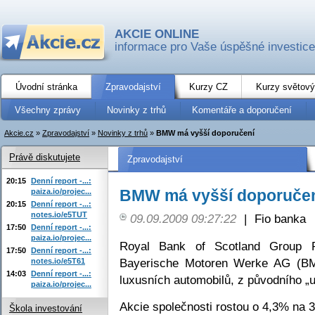
AKCIE ONLINE
informace pro Vaše úspěšné investice
Úvodní stránka
Zpravodajství
Kurzy CZ
Kurzy světový
Všechny zprávy
Novinky z trhů
Komentáře a doporučení
Akcie.cz
»
Zpravodajství
»
Novinky z trhů
»
BMW má vyšší doporučení
Právě diskutujete
Zpravodajství
20:15
Denní report -...:
BMW má vyšší doporuče
paiza.io/projec...
20:15
Denní report -...:
notes.io/e5TUT
09.09.2009 09:27:22
|
Fio banka
17:50
Denní report -...:
paiza.io/projec...
Royal Bank of Scotland Group P
17:50
Denní report -...:
Bayerische Motoren Werke AG (BM
notes.io/e5T61
14:03
Denní report -...:
luxusních automobilů, z původního „u
paiza.io/projec...
Akcie společnosti rostou o 4,3% na 
Škola investování