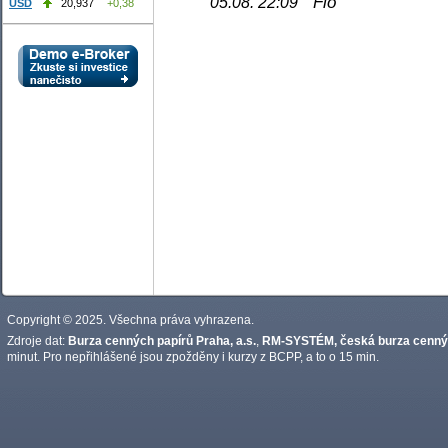
Fio
05.08. 22:09
USD
20,937
+0,38
Copyright © 2025. Všechna práva vyhrazena.
Zdroje dat:
Burza cenných papírů Praha, a.s.
,
RM-SYSTÉM, česká burza cennýc
minut. Pro nepřihlášené jsou zpožděny i kurzy z BCPP, a to o 15 min.