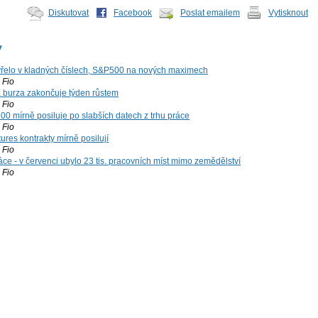
Diskutovat
Facebook
Poslat emailem
Vytisknout
y
řelo v kladných číslech, S&P500 na nových maximech
Fio
á burza zakončuje týden růstem
Fio
00 mírně posiluje po slabších datech z trhu práce
Fio
ures kontrakty mírně posilují
Fio
ce - v červenci ubylo 23 tis. pracovních míst mimo zemědělství
Fio