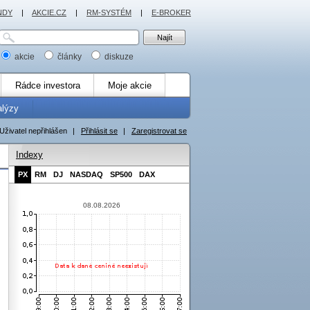
NDY
|
AKCIE.CZ
|
RM-SYSTÉM
|
E-BROKER
akcie
články
diskuze
Rádce investora
Moje akcie
alýzy
Uživatel nepřihlášen
|
Přihlásit se
|
Zaregistrovat se
Indexy
PX
RM
DJ
NASDAQ
SP500
DAX
08.08.2026