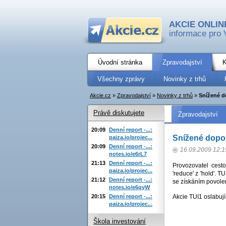
AKCIE ONLIN
informace pro 
Úvodní stránka
Zpravodajství
K
Všechny zprávy
Novinky z trhů
Akcie.cz
»
Zpravodajství
»
Novinky z trhů
»
Snížené d
Právě diskutujete
Zpravodajství
20:09
Denní report -...:
Snížené dopo
paiza.io/projec...
20:09
Denní report -...:
16.09.2009 12:1
notes.io/e6rL7
21:13
Denní report -...:
Provozovatel cest
paiza.io/projec...
'reduce' z 'hold'. 
21:12
Denní report -...:
se získáním povolen
notes.io/e6qyW
20:15
Denní report -...:
Akcie TUI1 oslabuj
paiza.io/projec...
Škola investování