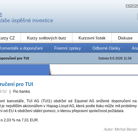
FIOFO
E
Vaše úspěšné investice
urzy CZ
Kurzy světových burz
Kurzovní lístek
Diskuse
Komentáře a doporučení
Firemní zprávy
Odborné články
An
oporučení pro TUI
Sobota 8.8.2026 11:56
ručení pro TUI
9:52
|
Fio banka
ovní kanceláře, TUI AG (TUI1) obdržel od Equinet AG snížené doporučení na
TUI je největším akcionářem v Hapag-Lloyd AG, která podle tisku může mít problémy
í od EU k obdržení státní pomoci, o kterou přepravní společnost požádala.
í o 2,03 % na 7,01 EUR.
Autor: Michal Beran