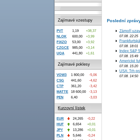
Zajímavé vzestupy
Poslední zpráv
Zámoří uzav
PVT
1,19
+38,37
07.08. 22:25
NLOK
600,00
+3,99
Frankfurtsk
FIXZO
53,00
+3,92
07.08. 18:01
CZGCE
985,00
+3,14
Index S&P 5
UQA
441,80
+1,61
07.08. 15:49
Americké fut
Zajímavé poklesy
07.08. 15:20
USA: Trh prá
VOW3
1 800,00
-5,06
07.08. 14:50
CSG
441,60
-4,62
CTP
361,20
-3,42
MATTE
18 600,00
-3,13
PEN
6,40
-3,03
Kurzovní lístek
EUR
24,265
-0,22
HUF
6,654
+0,01
JPY
13,286
+0,01
PLN
5,646
-0,24