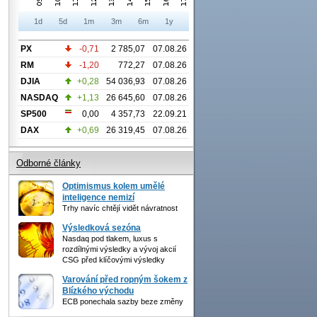
1d
5d
1m
3m
6m
1y
PX
-0,71
2 785,07
07.08.26
RM
-1,20
772,27
07.08.26
DJIA
+0,28
54 036,93
07.08.26
NASDAQ
+1,13
26 645,60
07.08.26
SP500
0,00
4 357,73
22.09.21
DAX
+0,69
26 319,45
07.08.26
Odborné články
Optimismus kolem umělé
inteligence nemizí
Trhy navíc chtějí vidět návratnost
Výsledková sezóna
Nasdaq pod tlakem, luxus s
rozdílnými výsledky a vývoj akcií
CSG před klíčovými výsledky
Varování před ropným šokem z
Blízkého východu
ECB ponechala sazby beze změny