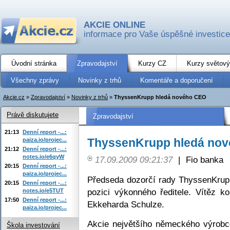
AKCIE ONLINE
informace pro Vaše úspěšné investice
Úvodní stránka
Zpravodajství
Kurzy CZ
Kurzy světový
Všechny zprávy
Novinky z trhů
Komentáře a doporučení
Akcie.cz
»
Zpravodajství
»
Novinky z trhů
»
ThyssenKrupp hledá nového CEO
Právě diskutujete
Zpravodajství
21:13
Denní report -...:
ThyssenKrupp hledá no
paiza.io/projec...
21:12
Denní report -...:
notes.io/e6qyW
17.09.2009 09:21:37
|
Fio banka
20:15
Denní report -...:
paiza.io/projec...
Předseda dozorčí rady ThyssenKrupp
20:15
Denní report -...:
pozici výkonného ředitele. Vítěz 
notes.io/e5TUT
17:50
Denní report -...:
Ekkeharda Schulze.
paiza.io/projec...
Akcie největšího německého výrobce
Škola investování