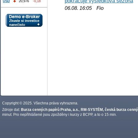
pokračuje výsledková sezóna
USD
20,976
-0,18
Fio
06.08. 16:05
Copyright © 2025. Všechna práva vyhrazena.
Zdroje dat:
Burza cenných papírů Praha, a.s.
,
RM-SYSTÉM, česká burza cennýc
minut. Pro nepřihlášené jsou zpožděny i kurzy z BCPP, a to o 15 min.