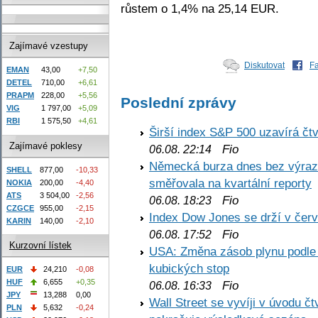
růstem o 1,4% na 25,14 EUR.
Zajímavé vzestupy
Diskutovat
F
EMAN
43,00
+7,50
DETEL
710,00
+6,61
PRAPM
228,00
+5,56
Poslední zprávy
VIG
1 797,00
+5,09
RBI
1 575,50
+4,61
Širší index S&P 500 uzavírá čt
Zajímavé poklesy
Fio
06.08. 22:14
Německá burza dnes bez výrazn
SHELL
877,00
-10,33
směřovala na kvartální reporty
NOKIA
200,00
-4,40
ATS
3 504,00
-2,56
Fio
06.08. 18:23
CZGCE
955,00
-2,15
Index Dow Jones se drží v čer
KARIN
140,00
-2,10
Fio
06.08. 17:52
Kurzovní lístek
USA: Změna zásob plynu podle E
kubických stop
EUR
24,210
-0,08
HUF
6,655
+0,35
Fio
06.08. 16:33
JPY
13,288
0,00
Wall Street se vyvíji v úvodu 
PLN
5,632
-0,24