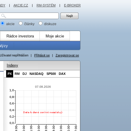
NDY
|
AKCIE.CZ
|
RM-SYSTÉM
|
E-BROKER
akcie
články
diskuze
Rádce investora
Moje akcie
alýzy
Uživatel nepřihlášen
|
Přihlásit se
|
Zaregistrovat se
Indexy
PX
RM
DJ
NASDAQ
SP500
DAX
07.08.2026