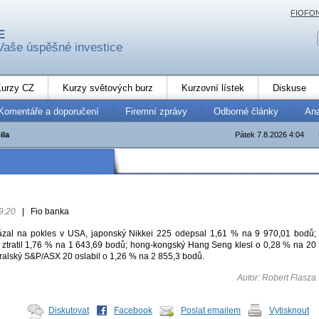
FIOFO
E
Vaše úspěšné investice
urzy CZ
Kurzy světových burz
Kurzovní lístek
Diskuse
Komentáře a doporučení
Firemní zprávy
Odborné články
An
ila
Pátek 7.8.2026 4:04
9:20
|
Fio banka
ázal na pokles v USA, japonský Nikkei 225 odepsal 1,61 % na 9 970,01 bodů;
 ztratil 1,76 % na 1 643,69 bodů; hong-kongský Hang Seng klesl o 0,28 % na 20
ralský S&P/ASX 20 oslabil o 1,26 % na 2 855,3 bodů.
Autor: Robert Flasza
Diskutovat
Facebook
Poslat emailem
Vytisknout