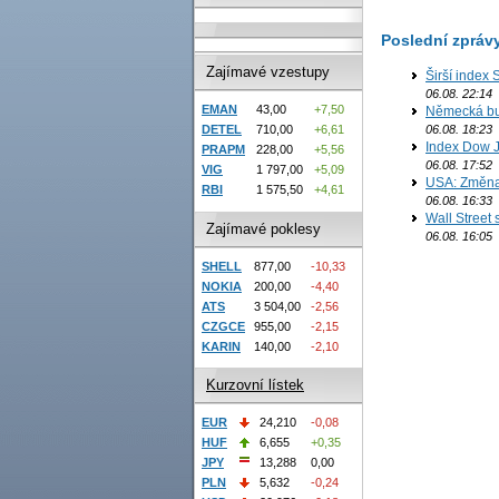
Poslední zpráv
Zajímavé vzestupy
Širší index 
06.08. 22:14
EMAN
43,00
+7,50
Německá bur
DETEL
710,00
+6,61
06.08. 18:23
Index Dow J
PRAPM
228,00
+5,56
06.08. 17:52
VIG
1 797,00
+5,09
USA: Změna 
RBI
1 575,50
+4,61
06.08. 16:33
Wall Street
Zajímavé poklesy
06.08. 16:05
SHELL
877,00
-10,33
NOKIA
200,00
-4,40
ATS
3 504,00
-2,56
CZGCE
955,00
-2,15
KARIN
140,00
-2,10
Kurzovní lístek
EUR
24,210
-0,08
HUF
6,655
+0,35
JPY
13,288
0,00
PLN
5,632
-0,24