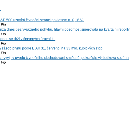
y
S&P 500 uzavírá čtvrteční seanci poklesem o -0,18 %.
Fio
za dnes bez výrazného pohybu, hlavní pozornost směřovala na kvartální reporty
Fio
ones se drží v červených úrovních.
Fio
zásob plynu podle EIA k 31. červenci na 33 mld. kubických stop
Fio
 se vyvíji v úvodu čtvrtečního obchodování smíšeně, pokračuje výsledková sezóna
Fio