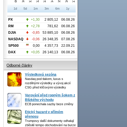
1d
5d
1m
3m
6m
1y
PX
+1,30
2 805,12
06.08.26
RM
+2,78
781,62
06.08.26
DJIA
-0,85
53 885,10
06.08.26
NASDAQ
-0,06
26 348,35
07.08.26
SP500
0,00
4 357,73
22.09.21
DAX
+0,05
26 140,13
06.08.26
Odborné články
Výsledková sezóna
Nasdaq pod tlakem, luxus s
rozdílnými výsledky a vývoj akcií
CSG před klíčovými výsledky
Varování před ropným šokem z
Blízkého východu
ECB ponechala sazby beze změny
Etický hazard v přímém
přenosu
Trumpovy další dokumenty odhalují
zběsilé tempo obchodování na burze