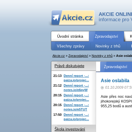
AKCIE ONLIN
informace pro 
Úvodní stránka
Zpravodajství
K
Všechny zprávy
Novinky z trhů
Akcie.cz
»
Zpravodajství
»
Novinky z trhů
»
Asie oslab
Právě diskutujete
Zpravodajství
21:13
Denní report -...:
Asie oslabila
paiza.io/projec...
21:12
Denní report -...:
01.10.2009 07:5
notes.io/e6qyW
20:15
Denní report -...:
Asie přes noc nav
paiza.io/projec...
jihokorejský KOSPI
20:15
Denní report -...:
955,25 bodů a aust
notes.io/e5TUT
17:50
Denní report -...:
paiza.io/projec...
Škola investování