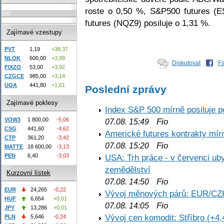
roste o 0,50 %, S&P500 futures (
futures (NQZ9) posiluje o 1,31 %.
Zajímavé vzestupy
PVT
1,19
+38,37
NLOK
600,00
+3,99
Diskutovat
F
FIXZO
53,00
+3,92
CZGCE
985,00
+3,14
UQA
441,80
+1,61
Poslední zprávy
Zajímavé poklesy
Index S&P 500 mírně posiluje p
VOW3
1 800,00
-5,06
Fio
07.08. 15:49
CSG
441,60
-4,62
Americké futures kontrakty mírn
CTP
361,20
-3,42
Fio
07.08. 15:20
MATTE
18 600,00
-3,13
PEN
6,40
-3,03
USA: Trh práce - v červenci ub
zemědělství
Kurzovní lístek
Fio
07.08. 14:50
EUR
24,265
-0,22
Vývoj měnových párů: EUR/CZ
HUF
6,654
+0,01
Fio
07.08. 14:05
JPY
13,286
+0,01
Vývoj cen komodit: Stříbro (+4,
PLN
5,646
-0,24