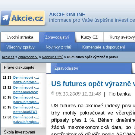
AKCIE ONLINE
informace pro Vaše úspěšné investice
Úvodní stránka
Zpravodajství
Kurzy CZ
Kurzy světový
Všechny zprávy
Novinky z trhů
Komentáře a doporučení
Akcie.cz
»
Zpravodajství
»
Novinky z trhů
»
US futures opět výrazně v plusu
Právě diskutujete
Zpravodajství
21:13
Denní report -...:
US futures opět výrazně 
paiza.io/projec...
21:12
Denní report -...:
notes.io/e6qyW
06.10.2009 11:11:48
|
Fio banka
20:15
Denní report -...:
paiza.io/projec...
US futures na akciové indexy posil
20:15
Denní report -...:
trhy mohly pokračovat ve včerejš
notes.io/e5TUT
17:50
Denní report -...:
připsaly přes 1 %. Během dnešníh
paiza.io/projec...
žádná makroekonomická data, po u
Škola investování
spotřebitelské důvěře podle ABC/Wa