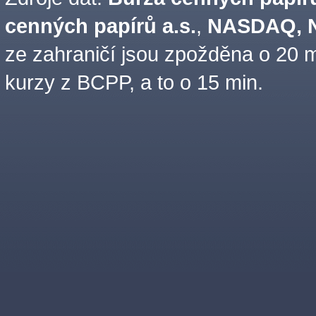
cenných papírů a.s.
,
NASDAQ, N
ze zahraničí jsou zpožděna o 20 m
kurzy z BCPP, a to o 15 min.