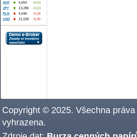
HUF
6,654
+0,01
JPY
13,286
+0,01
PLN
5,646
-0,24
USD
21,039
-0,30
Copyright © 2025. Všechna práva
vyhrazena.
Zdroje dat:
Burza cenných papírů