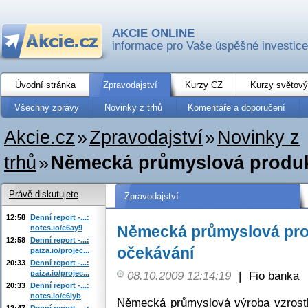
AKCIE ONLINE
informace pro Vaše úspěšné investice
Úvodní stránka
Zpravodajství
Kurzy CZ
Kurzy světový
Všechny zprávy
Novinky z trhů
Komentáře a doporučení
Akcie.cz
»
Zpravodajství
»
Novinky z
trhů
»
Německá průmyslová produk
Právě diskutujete
Zpravodajství
12:58
Denní report -...:
Německá průmyslová pro
notes.io/e6ay9
12:58
Denní report -...:
očekávání
paiza.io/projec...
20:33
Denní report -...:
paiza.io/projec...
08.10.2009 12:14:19
|
Fio banka
20:33
Denní report -...:
notes.io/e6iyb
Německá průmyslová výroba vzrostl
12:47
Denní report -...: