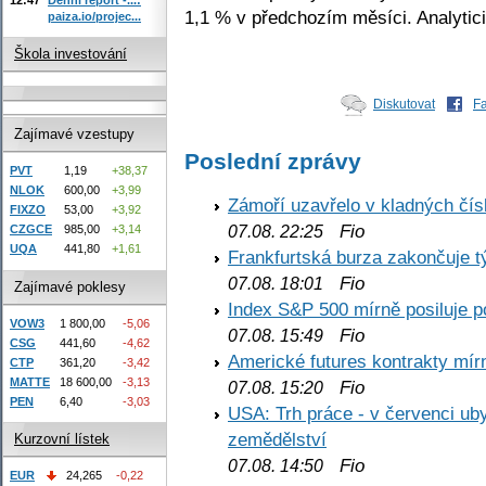
1,1 % v předchozím měsíci. Analytici
paiza.io/projec...
Škola investování
Diskutovat
F
Zajímavé vzestupy
Poslední zprávy
PVT
1,19
+38,37
NLOK
600,00
+3,99
Zámoří uzavřelo v kladných č
FIXZO
53,00
+3,92
Fio
CZGCE
985,00
+3,14
07.08. 22:25
UQA
441,80
+1,61
Frankfurtská burza zakončuje 
Fio
07.08. 18:01
Zajímavé poklesy
Index S&P 500 mírně posiluje p
VOW3
1 800,00
-5,06
Fio
07.08. 15:49
CSG
441,60
-4,62
Americké futures kontrakty mírn
CTP
361,20
-3,42
MATTE
18 600,00
-3,13
Fio
07.08. 15:20
PEN
6,40
-3,03
USA: Trh práce - v červenci ub
zemědělství
Kurzovní lístek
Fio
07.08. 14:50
EUR
24,265
-0,22