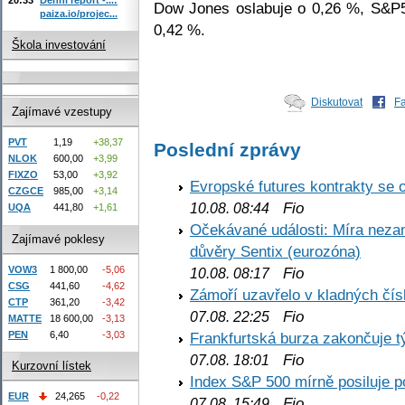
Dow Jones oslabuje o 0,26 %, S&P5
paiza.io/projec...
0,42 %.
Škola investování
Diskutovat
F
Zajímavé vzestupy
PVT
1,19
+38,37
Poslední zprávy
NLOK
600,00
+3,99
FIXZO
53,00
+3,92
Evropské futures kontrakty se 
CZGCE
985,00
+3,14
Fio
10.08. 08:44
UQA
441,80
+1,61
Očekávané události: Míra nezam
Zajímavé poklesy
důvěry Sentix (eurozóna)
VOW3
1 800,00
-5,06
Fio
10.08. 08:17
CSG
441,60
-4,62
Zámoří uzavřelo v kladných č
CTP
361,20
-3,42
Fio
07.08. 22:25
MATTE
18 600,00
-3,13
PEN
6,40
-3,03
Frankfurtská burza zakončuje 
Fio
07.08. 18:01
Kurzovní lístek
Index S&P 500 mírně posiluje p
EUR
24,265
-0,22
Fio
07.08. 15:49