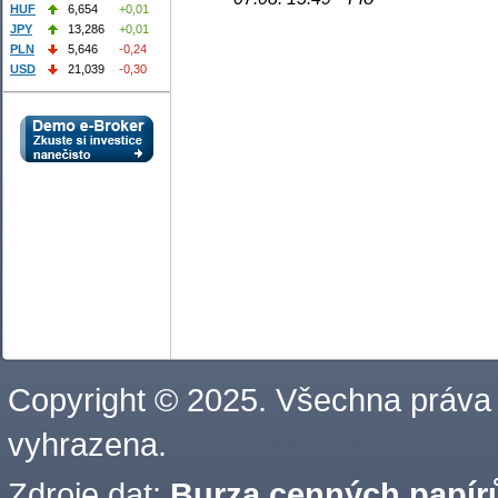
HUF
6,654
+0,01
JPY
13,286
+0,01
PLN
5,646
-0,24
USD
21,039
-0,30
Copyright © 2025. Všechna práva
vyhrazena.
Zdroje dat:
Burza cenných papírů