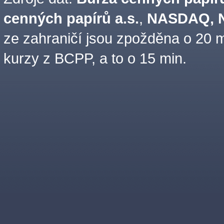
cenných papírů a.s.
,
NASDAQ, N
ze zahraničí jsou zpožděna o 20 m
kurzy z BCPP, a to o 15 min.