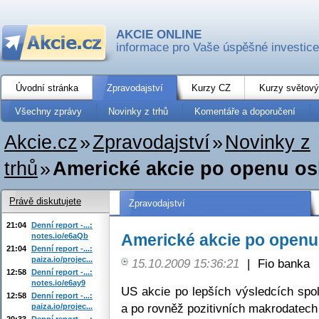
AKCIE ONLINE
informace pro Vaše úspěšné investice
Úvodní stránka
Zpravodajství
Kurzy CZ
Kurzy světový
Všechny zprávy
Novinky z trhů
Komentáře a doporučení
Akcie.cz
»
Zpravodajství
»
Novinky z
trhů
»
Americké akcie po openu os
Právě diskutujete
Zpravodajství
21:04
Denní report -...:
Americké akcie po openu 
notes.io/e6aQb
21:04
Denní report -...:
paiza.io/projec...
15.10.2009 15:36:21
|
Fio banka
12:58
Denní report -...:
notes.io/e6ay9
US akcie po lepších výsledcích spo
12:58
Denní report -...:
a po rovněž pozitivních makrodatech 
paiza.io/projec...
20:33
Denní report -...: