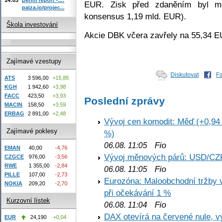
EUR. Zisk před zdaněním byl m
paiza.io/projec...
konsensus 1,19 mld. EUR).
Škola investování
Akcie DBK včera zavřely na 55,34 E
Zajímavé vzestupy
Diskutovat
F
ATS
3 596,00
+15,85
KGH
1 942,60
+3,98
FACC
423,50
+3,93
Poslední zprávy
MACIN
158,50
+3,59
ERBAG
2 891,00
+2,48
Vývoj cen komodit: Měď (+0,94 
Zajímavé poklesy
%)
Fio
06.08. 11:05
EMAN
40,00
-4,76
Vývoj měnových párů: USD/CZ
CZGCE
976,00
-3,56
RWE
1 355,00
-2,84
Fio
06.08. 11:05
PILLE
107,00
-2,73
Eurozóna: Maloobchodní tržby 
NOKIA
209,20
-2,70
při očekávání 1 %
Kurzovní lístek
Fio
06.08. 11:04
DAX otevírá na červené nule, v
EUR
24,190
+0,04