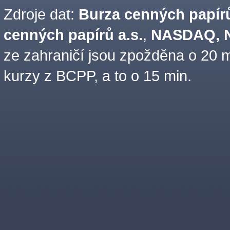
Zdroje dat:
Burza cenných papírů
cenných papírů a.s.
,
NASDAQ, N
ze zahraničí jsou zpožděna o 20 m
kurzy z BCPP, a to o 15 min.