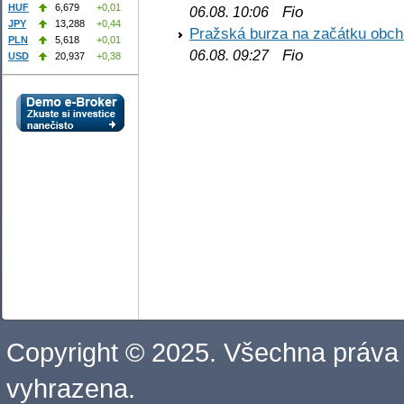
HUF
6,679
+0,01
Fio
06.08. 10:06
JPY
13,288
+0,44
Pražská burza na začátku obch
PLN
5,618
+0,01
Fio
06.08. 09:27
USD
20,937
+0,38
Copyright © 2025. Všechna práva
vyhrazena.