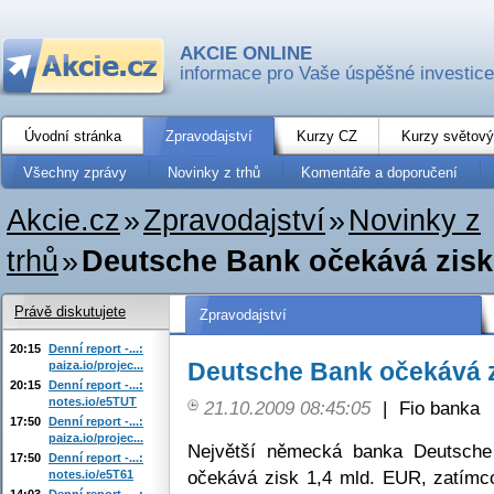
AKCIE ONLINE
informace pro Vaše úspěšné investice
Úvodní stránka
Zpravodajství
Kurzy CZ
Kurzy světový
Všechny zprávy
Novinky z trhů
Komentáře a doporučení
Akcie.cz
»
Zpravodajství
»
Novinky z
trhů
»
Deutsche Bank očekává zisk
Právě diskutujete
Zpravodajství
20:15
Denní report -...:
Deutsche Bank očekává z
paiza.io/projec...
20:15
Denní report -...:
notes.io/e5TUT
21.10.2009 08:45:05
|
Fio banka
17:50
Denní report -...:
paiza.io/projec...
Největší německá banka Deutsch
17:50
Denní report -...:
očekává zisk 1,4 mld. EUR, zatímco
notes.io/e5T61
14:03
Denní report -...: