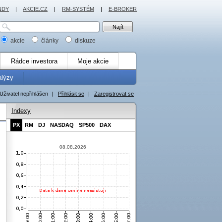
NDY
|
AKCIE.CZ
|
RM-SYSTÉM
|
E-BROKER
akcie
články
diskuze
Rádce investora
Moje akcie
alýzy
Uživatel nepřihlášen
|
Přihlásit se
|
Zaregistrovat se
Indexy
PX
RM
DJ
NASDAQ
SP500
DAX
08.08.2026