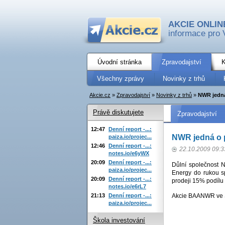
AKCIE ONLIN
informace pro 
Úvodní stránka
Zpravodajství
K
Všechny zprávy
Novinky z trhů
Akcie.cz
»
Zpravodajství
»
Novinky z trhů
»
NWR jedná
Právě diskutujete
Zpravodajství
12:47
Denní report -...:
NWR jedná o 
paiza.io/projec...
12:46
Denní report -...:
22.10.2009 09:3
notes.io/e6yWX
20:09
Denní report -...:
Důlní společnost
paiza.io/projec...
Energy do rukou sp
20:09
Denní report -...:
prodeji 15% podílu
notes.io/e6rL7
21:13
Denní report -...:
Akcie BAANWR ve S
paiza.io/projec...
Škola investování