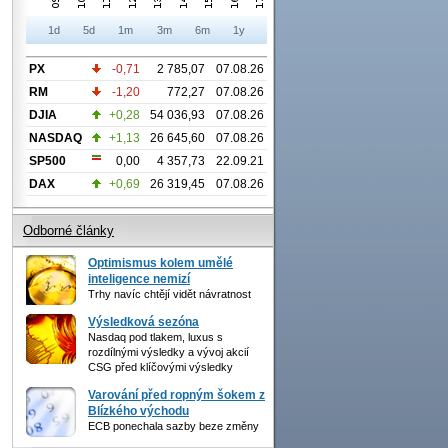
1d
5d
1m
3m
6m
1y
PX
-0,71
2 785,07
07.08.26
RM
-1,20
772,27
07.08.26
DJIA
+0,28
54 036,93
07.08.26
NASDAQ
+1,13
26 645,60
07.08.26
SP500
0,00
4 357,73
22.09.21
DAX
+0,69
26 319,45
07.08.26
Odborné články
Optimismus kolem umělé
inteligence nemizí
Trhy navíc chtějí vidět návratnost
Výsledková sezóna
Nasdaq pod tlakem, luxus s
rozdílnými výsledky a vývoj akcií
CSG před klíčovými výsledky
Varování před ropným šokem z
Blízkého východu
ECB ponechala sazby beze změny