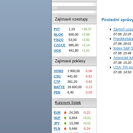
Zajímavé vzestupy
Poslední zpráv
Zámoří uzav
PVT
1,19
+38,37
07.08. 22:25
NLOK
600,00
+3,99
Frankfurtsk
FIXZO
53,00
+3,92
07.08. 18:01
CZGCE
985,00
+3,14
Index S&P 5
UQA
441,80
+1,61
07.08. 15:49
Americké fut
Zajímavé poklesy
07.08. 15:20
USA: Trh prá
VOW3
1 800,00
-5,06
07.08. 14:50
CSG
441,60
-4,62
CTP
361,20
-3,42
MATTE
18 600,00
-3,13
PEN
6,40
-3,03
Kurzovní lístek
EUR
24,265
-0,22
HUF
6,654
+0,01
JPY
13,286
+0,01
PLN
5,646
-0,24