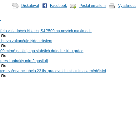
Diskutovat
Facebook
Poslat emailem
Vytisknout
y
řelo v kladných číslech, S&P500 na nových maximech
Fio
á burza zakončuje týden růstem
Fio
00 mírně posiluje po slabších datech z trhu práce
Fio
ures kontrakty mírně posilují
Fio
ce - v červenci ubylo 23 tis. pracovních míst mimo zemědělství
Fio