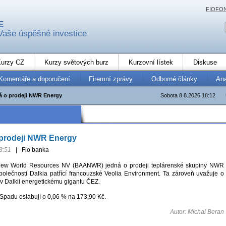
FIOFO
E
Vaše úspěšné investice
urzy CZ
Kurzy světových burz
Kurzovní lístek
Diskuse
Komentáře a doporučení
Firemní zprávy
Odborné články
An
 o prodeji NWR Energy
Sobota 8.8.2026 18:12
prodeji NWR Energy
3:51
|
Fio banka
 New World Resources NV (BAANWR) jedná o prodeji teplárenské skupiny NWR
olečnosti Dalkia patřící francouzské Veolia Environment. Ta zároveň uvažuje o
 v Dalkii energetickému gigantu ČEZ.
padu oslabují o 0,06 % na 173,90 Kč.
Autor: Michal Beran