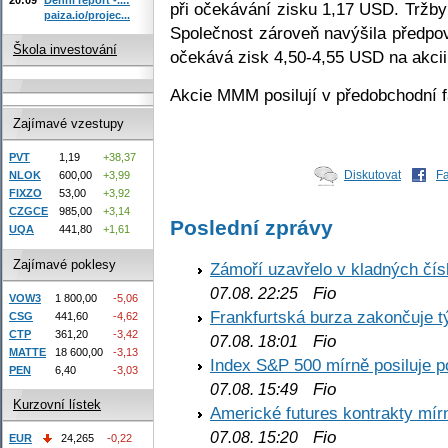
při očekávání zisku 1,17 USD. Tržby
paiza.io/projec...
Společnost zároveň navýšila předpov
Škola investování
očekává zisk 4,50-4,55 USD na akci
Akcie MMM posilují v předobchodní f
Zajímavé vzestupy
PVT
1,19
+38,37
Diskutovat
F
NLOK
600,00
+3,99
FIXZO
53,00
+3,92
CZGCE
985,00
+3,14
Poslední zprávy
UQA
441,80
+1,61
Zajímavé poklesy
Zámoří uzavřelo v kladných č
Fio
07.08. 22:25
VOW3
1 800,00
-5,06
Frankfurtská burza zakončuje 
CSG
441,60
-4,62
CTP
361,20
-3,42
Fio
07.08. 18:01
MATTE
18 600,00
-3,13
Index S&P 500 mírně posiluje p
PEN
6,40
-3,03
Fio
07.08. 15:49
Kurzovní lístek
Americké futures kontrakty mírn
Fio
07.08. 15:20
EUR
24,265
-0,22