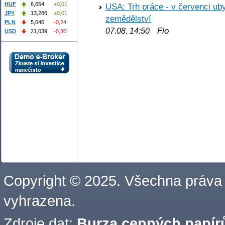
HUF
6,654
+0,01
USA: Trh práce - v červenci ub
JPY
13,286
+0,01
zemědělství
PLN
5,646
-0,24
Fio
07.08. 14:50
USD
21,039
-0,30
Copyright © 2025. Všechna práva
vyhrazena.
Zdroje dat:
Burza cenných papírů