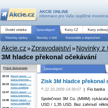
AKCIE ONLINE
informace pro Vaše úspěšné investice
Úvodní stránka
Zpravodajství
Kurzy CZ
Kurzy světový
Všechny zprávy
Novinky z trhů
Komentáře a doporučení
Akcie.cz
»
Zpravodajství
»
Novinky z 
3M hladce překonal očekávání
Právě diskutujete
Zpravodajství
20:33
Denní report -...:
Zisk 3M hladce překonal
paiza.io/projec...
20:33
Denní report -...:
notes.io/e6iyb
22.10.2009 14:39:07
|
Fio banka
12:47
Denní report -...:
paiza.io/projec...
Společnost 3M Co. (MMM) vykázala 
12:46
Denní report -...:
USD / 1,35 USD. Bez zahrnutí někt
notes.io/e6yWX
20:09
Denní report -...: