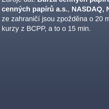
cenných papírů a.s.
,
NASDAQ, N
ze zahraničí jsou zpožděna o 20 m
kurzy z BCPP, a to o 15 min.