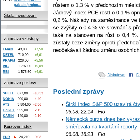
růstem o 1,3 % v předchozím měsíci,
paiza.io/projec...
Jádrový index PCE rostl o 0,1 % opr
Škola investování
0,2 %. Náklady na zaměstnance ve tř
se zvýšily o 0,4 % ve srovnání s p
také na stanoven na růst o 0,4 %.
Zajímavé vzestupy
zůstaly beze změny oproti předchozí
neočekávali žádnou změnu osobních 
EMAN
43,00
+7,50
DETEL
710,00
+6,61
PRAPM
228,00
+5,56
VIG
1 797,00
+5,09
RBI
1 575,50
+4,61
Diskutovat
F
Zajímavé poklesy
Poslední zprávy
SHELL
877,00
-10,33
NOKIA
200,00
-4,40
Širší index S&P 500 uzavírá čt
ATS
3 504,00
-2,56
CZGCE
955,00
-2,15
Fio
06.08. 22:14
KARIN
140,00
-2,10
Německá burza dnes bez výrazn
směřovala na kvartální reporty
Kurzovní lístek
Fio
06.08. 18:23
EUR
24,210
-0,08