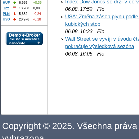
Index Dow Jones se drží v čer
HUF
6,655
+0,35
Fio
JPY
13,288
0,00
06.08. 17:52
PLN
5,632
-0,24
USA: Změna zásob plynu podle E
USD
20,976
-0,18
kubických stop
Fio
06.08. 16:33
Wall Street se vyvíji v úvodu 
pokračuje výsledková sezóna
Fio
06.08. 16:05
Copyright © 2025. Všechna práva
vyhrazena.