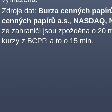
Zdroje dat:
Burza cenných papírů
cenných papírů a.s.
,
NASDAQ, N
ze zahraničí jsou zpožděna o 20 m
kurzy z BCPP, a to o 15 min.