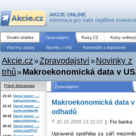
AKCIE ONLINE
informace pro Vaše úspěšné investice
Úvodní stránka
Zpravodajství
Kurzy CZ
Kurzy světový
Všechny zprávy
Novinky z trhů
Komentáře a doporučení
Akcie.cz
»
Zpravodajství
»
Novinky z
trhů
»
Makroekonomická data v US
Právě diskutujete
Zpravodajství
21:13
Denní report -...:
Makroekonomická data v
paiza.io/projec...
21:12
Denní report -...:
odhadů
notes.io/e6qyW
20:15
Denní report -...:
paiza.io/projec...
30.10.2009 13:31:03
|
Fio banka
20:15
Denní report -...:
notes.io/e5TUT
Upravená spotřeba za září meziměs
17:50
Denní report -...: