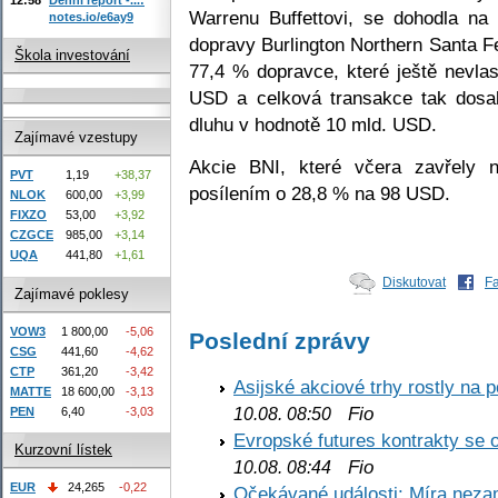
Warrenu Buffettovi, se dohodla na
notes.io/e6ay9
dopravy Burlington Northern Santa Fe
Škola investování
77,4 % dopravce, které ještě nevlas
USD a celková transakce tak dosa
dluhu v hodnotě 10 mld. USD.
Zajímavé vzestupy
Akcie BNI, které včera zavřely 
PVT
1,19
+38,37
posílením o 28,8 % na 98 USD.
NLOK
600,00
+3,99
FIXZO
53,00
+3,92
CZGCE
985,00
+3,14
UQA
441,80
+1,61
Diskutovat
F
Zajímavé poklesy
VOW3
1 800,00
-5,06
Poslední zprávy
CSG
441,60
-4,62
CTP
361,20
-3,42
Asijské akciové trhy rostly na 
MATTE
18 600,00
-3,13
Fio
10.08. 08:50
PEN
6,40
-3,03
Evropské futures kontrakty se 
Kurzovní lístek
Fio
10.08. 08:44
EUR
24,265
-0,22
Očekávané události: Míra nezam