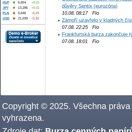
HUF
6,654
+0,01
důvěry Sentix (eurozóna)
JPY
13,286
+0,01
Fio
10.08. 08:17
PLN
5,646
-0,24
USD
21,039
-0,30
Zámoří uzavřelo v kladných č
Fio
07.08. 22:25
Frankfurtská burza zakončuje 
Fio
07.08. 18:01
Copyright © 2025. Všechna práva
vyhrazena.
Zdroje dat:
Burza cenných papírů