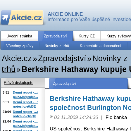
AKCIE ONLINE
informace pro Vaše úspěšné investice
Úvodní stránka
Zpravodajství
Kurzy CZ
Kurzy světový
Všechny zprávy
Novinky z trhů
Komentáře a doporučení
Akcie.cz
»
Zpravodajství
»
Novinky z
trhů
»
Berkshire Hathaway kupuje U
Právě diskutujete
Zpravodajství
8:51
Denní report -...:
Berkshire Hathaway kupu
paiza.io/projec...
8:51
Denní report -...:
společnost Burlington N
notes.io/e6d3E
21:04
Denní report -...:
notes.io/e6aQb
03.11.2009 14:24:36
|
Fio banka
21:04
Denní report -...:
paiza.io/projec...
US společnost Berkshire Hathaway In
12:58
Denní report -...: