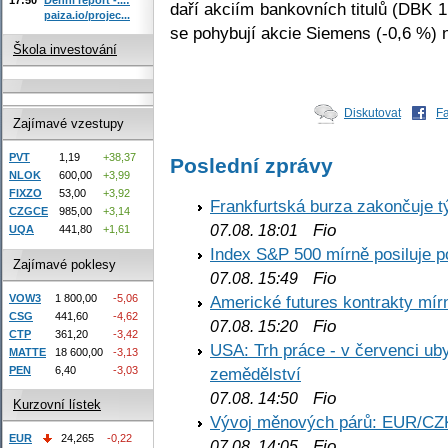
daří akciím bankovních titulů (DB
paiza.io/projec...
se pohybují akcie Siemens (-0,6 %) 
Škola investování
Diskutovat
F
Zajímavé vzestupy
PVT
1,19
+38,37
Poslední zprávy
NLOK
600,00
+3,99
FIXZO
53,00
+3,92
Frankfurtská burza zakončuje 
CZGCE
985,00
+3,14
Fio
07.08. 18:01
UQA
441,80
+1,61
Index S&P 500 mírně posiluje p
Zajímavé poklesy
Fio
07.08. 15:49
VOW3
1 800,00
-5,06
Americké futures kontrakty mírn
CSG
441,60
-4,62
Fio
07.08. 15:20
CTP
361,20
-3,42
USA: Trh práce - v červenci ub
MATTE
18 600,00
-3,13
PEN
6,40
-3,03
zemědělství
Fio
07.08. 14:50
Kurzovní lístek
Vývoj měnových párů: EUR/CZ
EUR
24,265
-0,22
Fio
07.08. 14:05