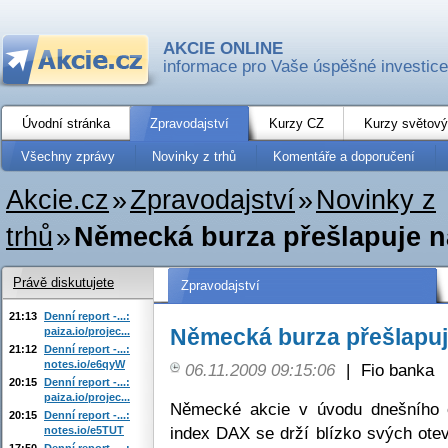
AKCIE ONLINE
informace pro Vaše úspěšné investice
Úvodní stránka
Zpravodajství
Kurzy CZ
Kurzy světový
Všechny zprávy
Novinky z trhů
Komentáře a doporučení
Akcie.cz
»
Zpravodajství
»
Novinky z
trhů
»
Německá burza přešlapuje n
Právě diskutujete
Zpravodajství
21:13
Denní report -...:
Německá burza přešlapuj
paiza.io/projec...
21:12
Denní report -...:
notes.io/e6qyW
06.11.2009 09:15:06
|
Fio banka
20:15
Denní report -...:
paiza.io/projec...
Německé akcie v úvodu dnešního o
20:15
Denní report -...:
index DAX se drží blízko svých otev
notes.io/e5TUT
17:50
Denní report -...: