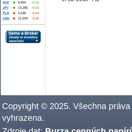
HUF
6,654
+0,01
JPY
13,286
+0,01
PLN
5,646
-0,24
USD
21,039
-0,30
Copyright © 2025. Všechna práva
vyhrazena.
Zdroje dat:
Burza cenných papírů