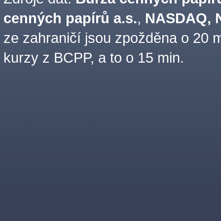
cenných papírů a.s.
,
NASDAQ, N
ze zahraničí jsou zpožděna o 20 m
kurzy z BCPP, a to o 15 min.