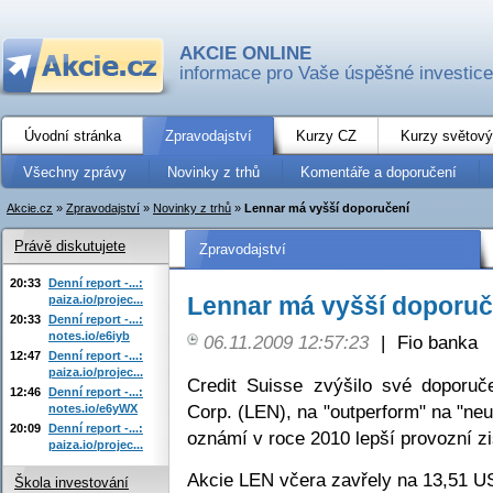
AKCIE ONLINE
informace pro Vaše úspěšné investice
Úvodní stránka
Zpravodajství
Kurzy CZ
Kurzy světový
Všechny zprávy
Novinky z trhů
Komentáře a doporučení
Akcie.cz
»
Zpravodajství
»
Novinky z trhů
»
Lennar má vyšší doporučení
Právě diskutujete
Zpravodajství
20:33
Denní report -...:
Lennar má vyšší doporuč
paiza.io/projec...
20:33
Denní report -...:
notes.io/e6iyb
06.11.2009 12:57:23
|
Fio banka
12:47
Denní report -...:
paiza.io/projec...
Credit Suisse zvýšilo své doporuč
12:46
Denní report -...:
Corp. (LEN), na "outperform" na "neu
notes.io/e6yWX
20:09
Denní report -...:
oznámí v roce 2010 lepší provozní zi
paiza.io/projec...
Akcie LEN včera zavřely na 13,51 U
Škola investování