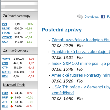
Zajímavé vzestupy
Diskutovat
F
PVT
1,19
+38,37
Poslední zprávy
NLOK
600,00
+3,99
FIXZO
53,00
+3,92
CZGCE
985,00
+3,14
Zámoří uzavřelo v kladných č
UQA
441,80
+1,61
Fio
07.08. 22:25
Zajímavé poklesy
Frankfurtská burza zakončuje 
Fio
07.08. 18:01
VOW3
1 800,00
-5,06
Index S&P 500 mírně posiluje p
CSG
441,60
-4,62
CTP
361,20
-3,42
Fio
07.08. 15:49
MATTE
18 600,00
-3,13
Americké futures kontrakty mírn
PEN
6,40
-3,03
Fio
07.08. 15:20
Kurzovní lístek
USA: Trh práce - v červenci ub
zemědělství
EUR
24,265
-0,22
HUF
6,654
+0,01
Fio
07.08. 14:50
JPY
13,286
+0,01
PLN
5,646
-0,24