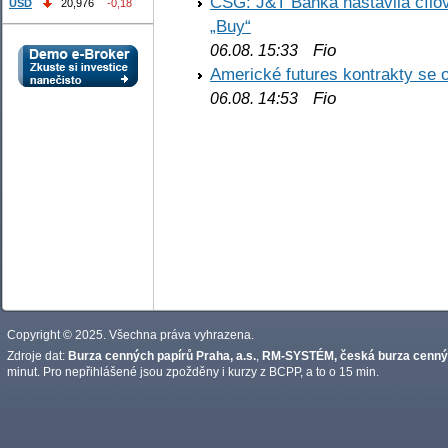
CSG: J&T Banka nastavila cílo
USD
20,976
-0,18
„Buy“
Fio
06.08. 15:33
Americké futures kontrakty se 
Fio
06.08. 14:53
Copyright © 2025. Všechna práva vyhrazena.
Zdroje dat:
Burza cenných papírů Praha, a.s.
,
RM-SYSTÉM, česká burza cennýc
minut. Pro nepřihlášené jsou zpožděny i kurzy z BCPP, a to o 15 min.