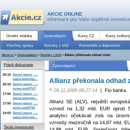
AKCIE ONLINE
informace pro Vaše úspěšné investice
Úvodní stránka
Zpravodajství
Kurzy CZ
Kurzy světový
Všechny zprávy
Novinky z trhů
Komentáře a doporučení
Akcie.cz
»
Zpravodajství
»
Novinky z trhů
»
Allianz překonala odhad zisku
Právě diskutujete
Zpravodajství
20:15
Denní report -...:
Allianz překonala odhad 
paiza.io/projec...
20:15
Denní report -...:
notes.io/e5TUT
09.11.2009 08:27:14
|
Fio banka
17:50
Denní report -...:
paiza.io/projec...
Allianz SE (ALV), největší evropská
17:50
Denní report -...:
vzrostl na 1,32 mld. EUR oproti 
notes.io/e5T61
14:03
Denní report -...:
analytici očekávali zisk na úrov
paiza.io/projec...
vzrostly meziročně na 14,87 mld. E
Škola investování
14,88 mld. EUR. Společnost dále 