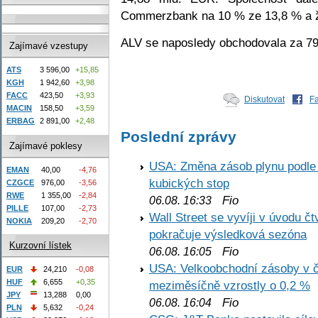
Commerzbank na 10 % ze 13,8 % a že
ALV se naposledy obchodovala za 7
Zajímavé vzestupy
ATS
3 596,00
+15,85
KGH
1 942,60
+3,98
FACC
423,50
+3,93
Diskutovat
F
MACIN
158,50
+3,59
ERBAG
2 891,00
+2,48
Poslední zprávy
Zajímavé poklesy
USA: Změna zásob plynu podle E
EMAN
40,00
-4,76
kubických stop
CZGCE
976,00
-3,56
RWE
1 355,00
-2,84
Fio
06.08. 16:33
PILLE
107,00
-2,73
Wall Street se vyvíji v úvodu 
NOKIA
209,20
-2,70
pokračuje výsledková sezóna
Kurzovní lístek
Fio
06.08. 16:05
USA: Velkoobchodní zásoby v č
EUR
24,210
-0,08
HUF
6,655
+0,35
meziměsíčně vzrostly o 0,2 %
JPY
13,288
0,00
Fio
06.08. 16:04
PLN
5,632
-0,24