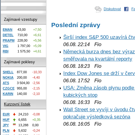
Diskutovat
F
Zajímavé vzestupy
Poslední zprávy
EMAN
43,00
+7,50
DETEL
710,00
+6,61
Širší index S&P 500 uzavírá čt
PRAPM
228,00
+5,56
Fio
06.08. 22:14
VIG
1 797,00
+5,09
Německá burza dnes bez výrazn
RBI
1 575,50
+4,61
směřovala na kvartální reporty
Zajímavé poklesy
Fio
06.08. 18:23
SHELL
877,00
-10,33
Index Dow Jones se drží v čer
NOKIA
200,00
-4,40
Fio
06.08. 17:52
ATS
3 504,00
-2,56
USA: Změna zásob plynu podle E
CZGCE
955,00
-2,15
KARIN
140,00
-2,10
kubických stop
Fio
06.08. 16:33
Kurzovní lístek
Wall Street se vyvíji v úvodu 
EUR
24,210
-0,08
pokračuje výsledková sezóna
HUF
6,655
+0,35
Fio
06.08. 16:05
JPY
13,288
0,00
PLN
5,632
-0,24