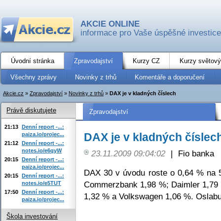
AKCIE ONLINE
informace pro Vaše úspěšné investice
Úvodní stránka
Zpravodajství
Kurzy CZ
Kurzy světový
Všechny zprávy
Novinky z trhů
Komentáře a doporučení
Akcie.cz
»
Zpravodajství
»
Novinky z trhů
»
DAX je v kladných číslech
Právě diskutujete
Zpravodajství
21:13
Denní report -...:
DAX je v kladných číslec
paiza.io/projec...
21:12
Denní report -...:
notes.io/e6qyW
23.11.2009 09:04:02
|
Fio banka
20:15
Denní report -...:
paiza.io/projec...
DAX 30 v úvodu roste o 0,64 % na 5 
20:15
Denní report -...:
Commerzbank 1,98 %; Daimler 1,79 
notes.io/e5TUT
17:50
Denní report -...:
1,32 % a Volkswagen 1,06 %. Oslabu
paiza.io/projec...
Škola investování