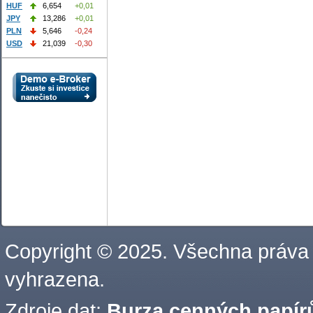
HUF
6,654
+0,01
JPY
13,286
+0,01
PLN
5,646
-0,24
USD
21,039
-0,30
Copyright © 2025. Všechna práva
vyhrazena.
Zdroje dat:
Burza cenných papírů