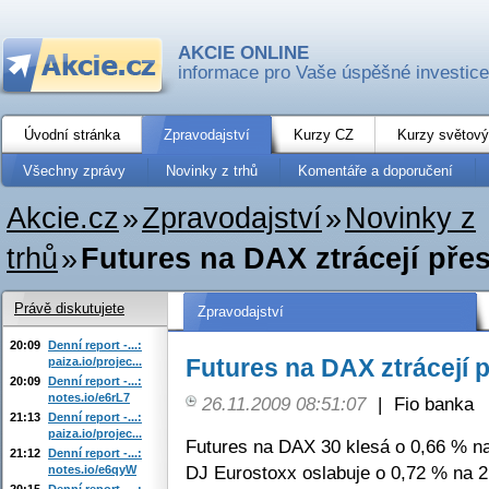
AKCIE ONLINE
informace pro Vaše úspěšné investice
Úvodní stránka
Zpravodajství
Kurzy CZ
Kurzy světový
Všechny zprávy
Novinky z trhů
Komentáře a doporučení
Akcie.cz
»
Zpravodajství
»
Novinky z
trhů
»
Futures na DAX ztrácejí pře
Právě diskutujete
Zpravodajství
20:09
Denní report -...:
Futures na DAX ztrácejí 
paiza.io/projec...
20:09
Denní report -...:
notes.io/e6rL7
26.11.2009 08:51:07
|
Fio banka
21:13
Denní report -...:
paiza.io/projec...
Futures na DAX 30 klesá o 0,66 % na
21:12
Denní report -...:
DJ Eurostoxx oslabuje o 0,72 % na 2
notes.io/e6qyW
20:15
Denní report -...: