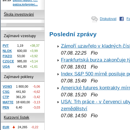
paiza.io/projec...
Škola investování
Diskutovat
F
Poslední zprávy
Zajímavé vzestupy
Zámoří uzavřelo v kladných č
PVT
1,19
+38,37
NLOK
600,00
+3,99
Fio
07.08. 22:25
FIXZO
53,00
+3,92
Frankfurtská burza zakončuje 
CZGCE
985,00
+3,14
Fio
07.08. 18:01
UQA
441,80
+1,61
Index S&P 500 mírně posiluje p
Zajímavé poklesy
Fio
07.08. 15:49
VOW3
1 800,00
-5,06
Americké futures kontrakty mírn
CSG
441,60
-4,62
Fio
07.08. 15:20
CTP
361,20
-3,42
USA: Trh práce - v červenci ub
MATTE
18 600,00
-3,13
PEN
6,40
-3,03
zemědělství
Fio
07.08. 14:50
Kurzovní lístek
EUR
24,265
-0,22