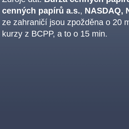
cenných papírů a.s.
,
NASDAQ, N
ze zahraničí jsou zpožděna o 20 m
kurzy z BCPP, a to o 15 min.