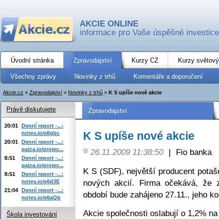
AKCIE ONLINE
informace pro Vaše úspěšné investice
Úvodní stránka
Zpravodajství
Kurzy CZ
Kurzy světový
Všechny zprávy
Novinky z trhů
Komentáře a doporučení
Akcie.cz
»
Zpravodajství
»
Novinky z trhů
»
K S upíše nové akcie
Právě diskutujete
Zpravodajství
20:01
Denní report -...:
K S upíše nové akcie
notes.io/e6gbc
20:01
Denní report -...:
paiza.io/projec...
26.11.2009 11:38:50
|
Fio banka
8:51
Denní report -...:
paiza.io/projec...
K S (SDF), největší producent potaše
8:51
Denní report -...:
nových akcií. Firma očekává, že 
notes.io/e6d3E
21:04
Denní report -...:
období bude zahájeno 27.11., jeho k
notes.io/e6aQb
Akcie společnosti oslabují o 1,2% n
Škola investování