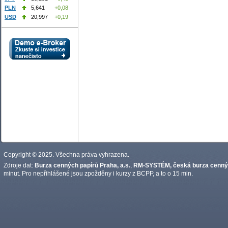
PLN
5,641
+0,08
USD
20,997
+0,19
Copyright © 2025. Všechna práva vyhrazena.
Zdroje dat:
Burza cenných papírů Praha, a.s.
,
RM-SYSTÉM, česká burza cennýc
minut. Pro nepřihlášené jsou zpožděny i kurzy z BCPP, a to o 15 min.