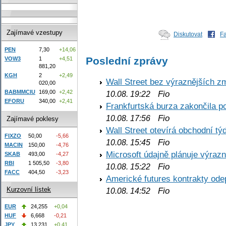
Zajímavé vzestupy
Diskutovat
F
PEN
7,30
+14,06
Poslední zprávy
VOW3
1
+4,51
881,20
KGH
2
+2,49
Wall Street bez výraznějších z
020,00
Fio
BABMMCIU
169,00
+2,42
10.08. 19:22
EFORU
340,00
+2,41
Frankfurtská burza zakončila p
Fio
10.08. 17:56
Zajímavé poklesy
Wall Street otevírá obchodní t
FIXZO
50,00
-5,66
Fio
10.08. 15:45
MACIN
150,00
-4,76
Microsoft údajně plánuje výrazn
SKAB
493,00
-4,27
RBI
1 505,50
-3,80
Fio
10.08. 15:22
FACC
404,50
-3,23
Americké futures kontrakty odep
Fio
Kurzovní lístek
10.08. 14:52
EUR
24,255
+0,04
HUF
6,668
-0,21
JPY
13,231
+0,41