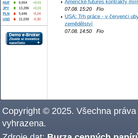
Americké futures kontrakty mírn
HUF
6,654
+0,01
Fio
JPY
13,286
+0,01
07.08. 15:20
PLN
5,646
-0,24
USA: Trh práce - v červenci ub
USD
21,039
-0,30
zemědělství
Fio
07.08. 14:50
Copyright © 2025. Všechna práva
vyhrazena.
Zdroje dat:
Burza cenných papírů