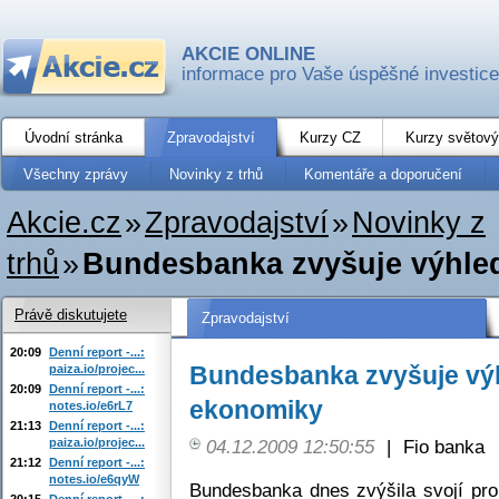
AKCIE ONLINE
informace pro Vaše úspěšné investice
Úvodní stránka
Zpravodajství
Kurzy CZ
Kurzy světový
Všechny zprávy
Novinky z trhů
Komentáře a doporučení
Akcie.cz
»
Zpravodajství
»
Novinky z
trhů
»
Bundesbanka zvyšuje výhle
Právě diskutujete
Zpravodajství
20:09
Denní report -...:
Bundesbanka zvyšuje vý
paiza.io/projec...
20:09
Denní report -...:
ekonomiky
notes.io/e6rL7
21:13
Denní report -...:
paiza.io/projec...
04.12.2009 12:50:55
|
Fio banka
21:12
Denní report -...:
notes.io/e6qyW
Bundesbanka dnes zvýšila svojí pr
20:15
Denní report -...: