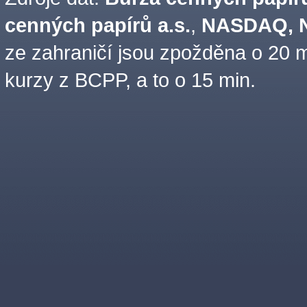
cenných papírů a.s.
,
NASDAQ, N
ze zahraničí jsou zpožděna o 20 m
kurzy z BCPP, a to o 15 min.