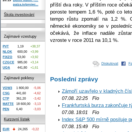
příští dva roky. V příštím roce oče
paiza.io/projec...
poroste tempem 1,6 %, poté co let
Škola investování
tempo růstu zpomalí na 1,2 %. C
německé ekonomiky se v posledních
očekává, že inflace nadále zůst
Zajímavé vzestupy
vzroste v roce 2011 na 10,1 %.
PVT
1,19
+38,37
NLOK
600,00
+3,99
FIXZO
53,00
+3,92
CZGCE
985,00
+3,14
Diskutovat
F
UQA
441,80
+1,61
Zajímavé poklesy
Poslední zprávy
VOW3
1 800,00
-5,06
Zámoří uzavřelo v kladných č
CSG
441,60
-4,62
Fio
07.08. 22:25
CTP
361,20
-3,42
MATTE
18 600,00
-3,13
Frankfurtská burza zakončuje 
PEN
6,40
-3,03
Fio
07.08. 18:01
Index S&P 500 mírně posiluje p
Kurzovní lístek
Fio
07.08. 15:49
EUR
24,265
-0,22