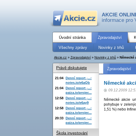
AKCIE ONLIN
informace pro 
Úvodní stránka
Zpravodajství
K
Všechny zprávy
Novinky z trhů
Akcie.cz
»
Zpravodajství
»
Novinky z trhů
»
Německé a
Právě diskutujete
Zpravodajství
21:04
Denní report -...:
Německé akci
notes.io/e6aQb
21:04
Denní report -...:
09.12.2009 12:5
paiza.io/projec...
12:58
Denní report -...:
Německé akcie um
notes.io/e6ay9
pohybuje v zelenýc
12:58
Denní report -...:
1,51 %) nebo Infine
paiza.io/projec...
20:33
Denní report -...:
paiza.io/projec...
Škola investování