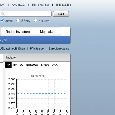
NDY
|
AKCIE.CZ
|
RM-SYSTÉM
|
E-BROKER
akcie
články
diskuze
Rádce investora
Moje akcie
alýzy
Uživatel nepřihlášen
|
Přihlásit se
|
Zaregistrovat se
Indexy
PX
RM
DJ
NASDAQ
SP500
DAX
10.08.2026