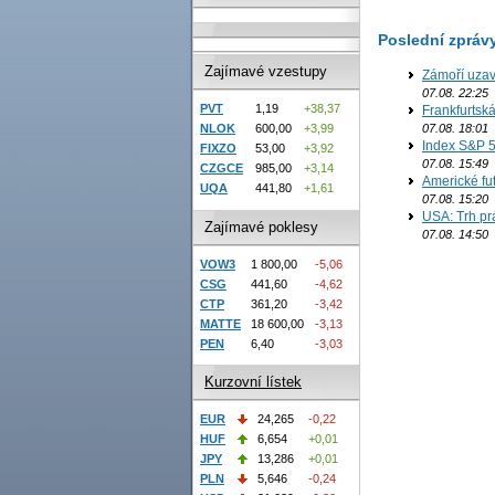
Poslední zpráv
Zajímavé vzestupy
Zámoří uzav
07.08. 22:25
PVT
1,19
+38,37
Frankfurtsk
NLOK
600,00
+3,99
07.08. 18:01
Index S&P 5
FIXZO
53,00
+3,92
07.08. 15:49
CZGCE
985,00
+3,14
Americké fut
UQA
441,80
+1,61
07.08. 15:20
USA: Trh prá
Zajímavé poklesy
07.08. 14:50
VOW3
1 800,00
-5,06
CSG
441,60
-4,62
CTP
361,20
-3,42
MATTE
18 600,00
-3,13
PEN
6,40
-3,03
Kurzovní lístek
EUR
24,265
-0,22
HUF
6,654
+0,01
JPY
13,286
+0,01
PLN
5,646
-0,24