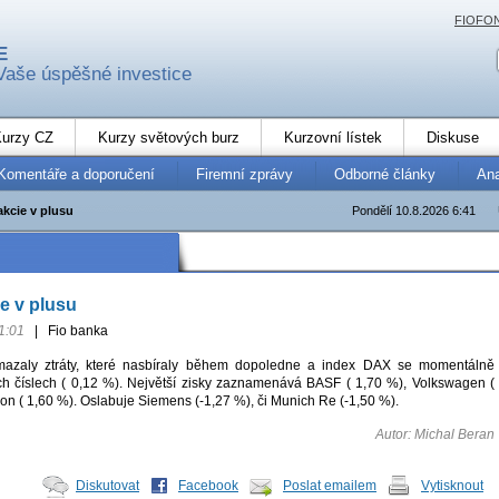
FIOFO
E
Vaše úspěšné investice
urzy CZ
Kurzy světových burz
Kurzovní lístek
Diskuse
Komentáře a doporučení
Firemní zprávy
Odborné články
An
kcie v plusu
Pondělí 10.8.2026 6:41
e v plusu
1:01
|
Fio banka
azaly ztráty, které nasbíraly během dopoledne a index DAX se momentálně
h číslech ( 0,12 %). Největší zisky zaznamenává BASF ( 1,70 %), Volkswagen (
on ( 1,60 %). Oslabuje Siemens (-1,27 %), či Munich Re (-1,50 %).
Autor: Michal Beran
Diskutovat
Facebook
Poslat emailem
Vytisknout