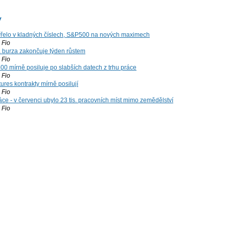
y
řelo v kladných číslech, S&P500 na nových maximech
Fio
á burza zakončuje týden růstem
Fio
00 mírně posiluje po slabších datech z trhu práce
Fio
ures kontrakty mírně posilují
Fio
ce - v červenci ubylo 23 tis. pracovních míst mimo zemědělství
Fio