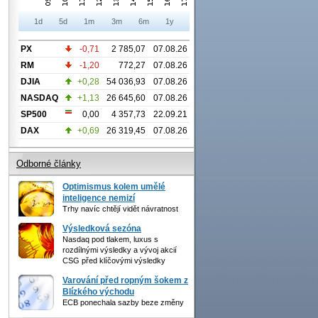
1d
5d
1m
3m
6m
1y
PX
-0,71
2 785,07
07.08.26
RM
-1,20
772,27
07.08.26
DJIA
+0,28
54 036,93
07.08.26
NASDAQ
+1,13
26 645,60
07.08.26
SP500
0,00
4 357,73
22.09.21
DAX
+0,69
26 319,45
07.08.26
Odborné články
Optimismus kolem umělé
inteligence nemizí
Trhy navíc chtějí vidět návratnost
Výsledková sezóna
Nasdaq pod tlakem, luxus s
rozdílnými výsledky a vývoj akcií
CSG před klíčovými výsledky
Varování před ropným šokem z
Blízkého východu
ECB ponechala sazby beze změny