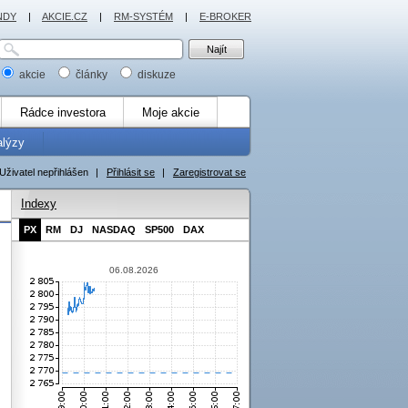
NDY
|
AKCIE.CZ
|
RM-SYSTÉM
|
E-BROKER
akcie
články
diskuze
Rádce investora
Moje akcie
alýzy
Uživatel nepřihlášen
|
Přihlásit se
|
Zaregistrovat se
Indexy
PX
RM
DJ
NASDAQ
SP500
DAX
06.08.2026