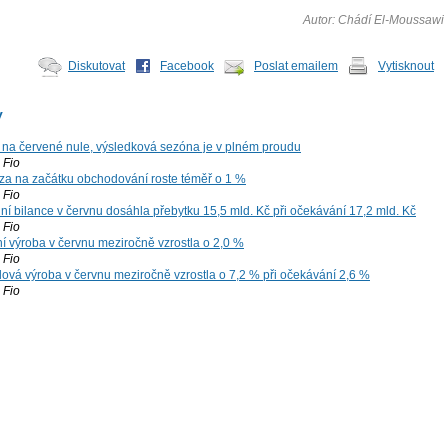
Autor: Chádí El-Moussawi
Diskutovat
Facebook
Poslat emailem
Vytisknout
y
 na červené nule, výsledková sezóna je v plném proudu
Fio
za na začátku obchodování roste téměř o 1 %
Fio
í bilance v červnu dosáhla přebytku 15,5 mld. Kč při očekávání 17,2 mld. Kč
Fio
í výroba v červnu meziročně vzrostla o 2,0 %
Fio
ová výroba v červnu meziročně vzrostla o 7,2 % při očekávání 2,6 %
Fio