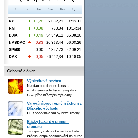
1d
5d
1m
3m
6m
1y
PX
+1,20
2 802,22
10:29:11
RM
+3,08
783,84
10:14:34
DJIA
+0,49
54 349,12
05.08.26
NASDAQ
-0,83
26 363,44
06.08.26
SP500
0,00
4 357,73
22.09.21
DAX
-0,05
26 112,34
10:10:05
Odborné články
Výsledková sezóna
Nasdaq pod tlakem, luxus s
rozdílnými výsledky a vývoj akcií
CSG před klíčovými výsledky
Varování před ropným šokem z
Blízkého východu
ECB ponechala sazby beze změny
Etický hazard v přímém
přenosu
Trumpovy další dokumenty odhalují
zběsilé tempo obchodování na burze