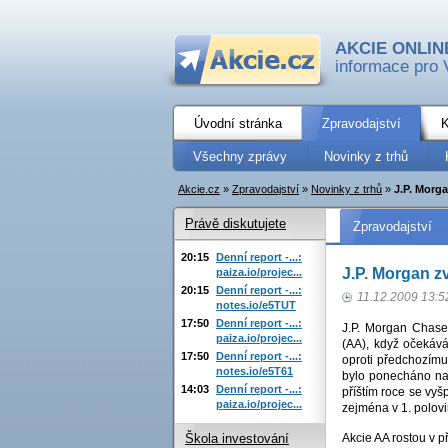
AKCIE ONLIN
informace pro 
Úvodní stránka
Zpravodajství
K
Všechny zprávy
Novinky z trhů
Akcie.cz
»
Zpravodajství
»
Novinky z trhů
»
J.P. Morg
Právě diskutujete
Zpravodajství
20:15
Denní report -...:
J.P. Morgan z
paiza.io/projec...
20:15
Denní report -...:
11.12.2009 13:5
notes.io/e5TUT
17:50
Denní report -...:
J.P. Morgan Chase 
paiza.io/projec...
(AA), když očekává
17:50
Denní report -...:
oproti předchozím
notes.io/e5T61
bylo ponecháno na 
14:03
Denní report -...:
příštím roce se vy
paiza.io/projec...
zejména v 1. polovi
Akcie AA rostou v p
Škola investování