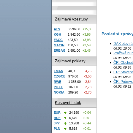
Zajímavé vzestupy
ATS
3 596,00
+15,85
Poslední zpráv
KGH
1 942,60
+3,98
FACC
423,50
+3,93
DAX otevírá
MACIN
158,50
+3,59
06.08. 10:06
ERBAG
2 891,00
+2,48
Pražská bur
06.08. 09:27
Zajímavé poklesy
ČR: Obchodn
06.08. 09:24
EMAN
40,00
-4,76
ČR: Stavebn
CZGCE
976,00
-3,56
06.08. 09:23
ČR: Průmysl
RWE
1 355,00
-2,84
06.08. 09:22
PILLE
107,00
-2,73
NOKIA
209,20
-2,70
Kurzovní lístek
EUR
24,190
+0,04
HUF
6,679
+0,01
JPY
13,288
+0,44
PLN
5,618
+0,01