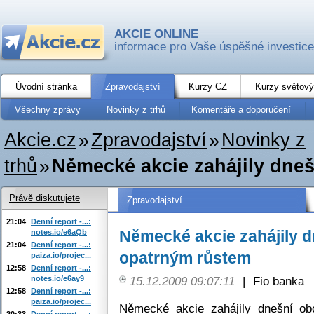
AKCIE ONLINE
informace pro Vaše úspěšné investice
Úvodní stránka
Zpravodajství
Kurzy CZ
Kurzy světový
Všechny zprávy
Novinky z trhů
Komentáře a doporučení
Akcie.cz
»
Zpravodajství
»
Novinky z
trhů
»
Německé akcie zahájily dne
Právě diskutujete
Zpravodajství
21:04
Denní report -...:
Německé akcie zahájily 
notes.io/e6aQb
21:04
Denní report -...:
opatrným růstem
paiza.io/projec...
12:58
Denní report -...:
notes.io/e6ay9
15.12.2009 09:07:11
|
Fio banka
12:58
Denní report -...:
paiza.io/projec...
Německé akcie zahájily dnešní ob
20:33
Denní report -...: