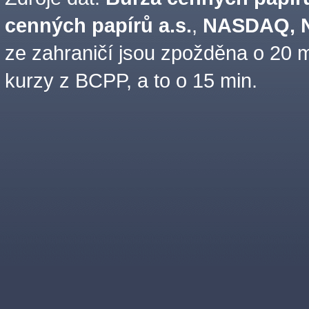
cenných papírů a.s.
,
NASDAQ, N
ze zahraničí jsou zpožděna o 20 m
kurzy z BCPP, a to o 15 min.