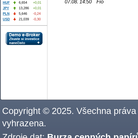
Fio
07.08. 14:50
HUF
6,654
+0,01
JPY
13,286
+0,01
PLN
5,646
-0,24
USD
21,039
-0,30
Copyright © 2025. Všechna práva
vyhrazena.
Zdroje dat:
Burza cenných papírů