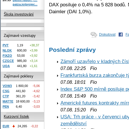
DAX posiluje o 0,4% na 5 828 bodů
paiza.io/projec...
Daimler (DAI 1,0%).
Škola investování
Diskutovat
F
Zajímavé vzestupy
PVT
1,19
+38,37
Poslední zprávy
NLOK
600,00
+3,99
FIXZO
53,00
+3,92
Zámoří uzavřelo v kladných č
CZGCE
985,00
+3,14
UQA
441,80
+1,61
Fio
07.08. 22:25
Frankfurtská burza zakončuje 
Zajímavé poklesy
Fio
07.08. 18:01
VOW3
1 800,00
-5,06
Index S&P 500 mírně posiluje p
CSG
441,60
-4,62
Fio
07.08. 15:49
CTP
361,20
-3,42
MATTE
18 600,00
-3,13
Americké futures kontrakty mírn
PEN
6,40
-3,03
Fio
07.08. 15:20
USA: Trh práce - v červenci ub
Kurzovní lístek
zemědělství
EUR
24,265
-0,22